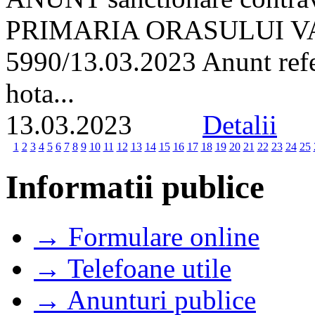
PRIMARIA ORASULUI VA
5990/13.03.2023 Anunt refer
hota...
13.03.2023
Detalii
1
2
3
4
5
6
7
8
9
10
11
12
13
14
15
16
17
18
19
20
21
22
23
24
25
Informatii publice
→ Formulare online
→ Telefoane utile
→ Anunturi publice