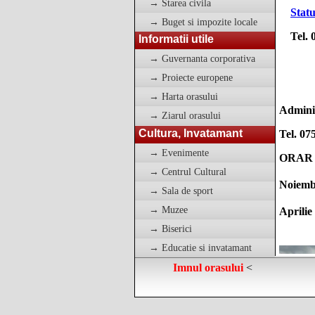
→ Starea civila
Statu
→ Buget si impozite locale
Tel. 0
Informatii utile
→ Guvernanta corporativa
→ Proiecte europene
→ Harta orasului
Adminis
→ Ziarul orasului
Cultura, Invatamant
Tel. 07
→ Evenimente
ORAR
→ Centrul Cultural
Noiembr
→ Sala de sport
→ Muzee
Aprilie
→ Biserici
→ Educatie si invatamant
Imnul orasului
<