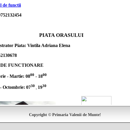
l de functii
752132454
PIATA ORASULUI
trator Piata: Vintila Adriana Elena
52130678
 DE FUNCTIONARE
00
00
ie - Martie: 08
- 18
30
30
 - Octombrie: 07
19
-
Copyright © Primaria Valenii de Munte!