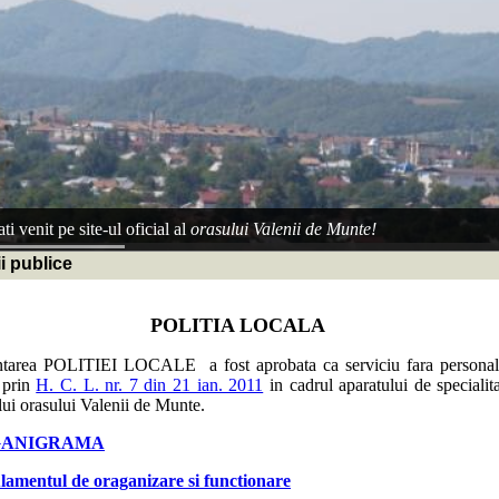
ti venit pe site-ul oficial al
orasului Valenii de Munte!
i publice
POLITIA LOCALA
rea POLITIEI LOCALE a fost aprobata ca serviciu fara personali
a prin
H. C. L. nr. 7 din 21 ian. 2011
in cadrul aparatului de specialit
ui orasului Valenii de Munte.
GANIGRAMA
lamentul de oraganizare si functionare