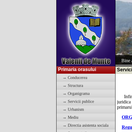
Bine a
Primaria orasului
Servici
→ Conducerea
→ Structura
→ Organigrama
Infinta
→ Servicii publice
juridic
primarul
→ Urbanism
OR
→ Mediu
→ Directia asistenta sociala
Regu