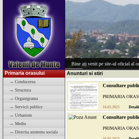
Bine ati venit pe site-ul oficial al
o
Primaria orasului
Anunturi si stiri
→ Conducerea
Consultare publi
→ Structura
PRIMARIA ORAS
→ Organigrama
→ Servicii publice
Nr. 11125/16.05.2
16.05.2023
Detalii
→ Urbanism
Consultare publi
Anunt referitor la 
→ Mediu
PRIMARIA ORAS
→ Directia asistenta sociala
Nr. 11115/16.05.2
16.05.2023
Detalii