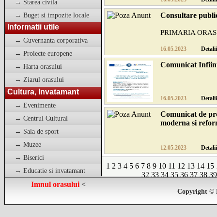
→ Starea civila
Consultare publi
→ Buget si impozite locale
Anunt referitor la 
Informatii utile
PRIMARIA ORAS
→ Guvernanta corporativa
Nr. 11120/16.05.2
16.05.2023
Detalii
→ Proiecte europene
Comunicat Infiint
→ Harta orasului
Anunt referitor la 
→ Ziarul orasului
Cultura, Invatamant
COMUNICAT DE
16.05.2023
Detalii
→ Evenimente
PNRR: Fonduri pen
Comunicat de p
...
→ Centrul Cultural
moderna si refor
→ Sala de sport
→ Muzee
zi.luna.an
12.05.2023
Detalii
Comunicat de pre
→ Biserici
PNRR: Fonduri pen
1
2
3
4
5
6
7
8
9
10
11
12
13
14
15
→ Educatie si invatamant
Numele beneficiaru
32
33
34
35
36
37
38
39
Imnul orasului
<
Copyright © 