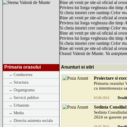
Bine ati venit pe site-ul oficial al
oras
Privirea lui Iorga vegheaza din timp
A
Si cheia istoriei cere rastimp
Celor mul
Bine ati venit pe site-ul oficial al
oras
Privirea lui Iorga vegheaza din timp
A
Si cheia istoriei cere rastimp
Celor mul
Bine ati venit pe site-ul oficial al
oras
Privirea lui Iorga vegheaza din timp
A
Si cheia istoriei cere rastimp
Celor mul
Bine ati venit pe site-ul oficial al
oras
Orasul Valenii de Munte.
Va asteptam
Primaria orasului
Anunturi si stiri
→ Conducerea
Proiectare si exec
→ Structura
Primaria orasului 
ca intentioneaza sa
→ Organigrama
→ Servicii publice
03.06.2024
Detalii
→ Urbanism
Sedinta Consiliul
Sedinta Consiliului
→ Mediu
2024 se gaseste pe s
→ Directia asistenta sociala
26.07.2024
Detalii