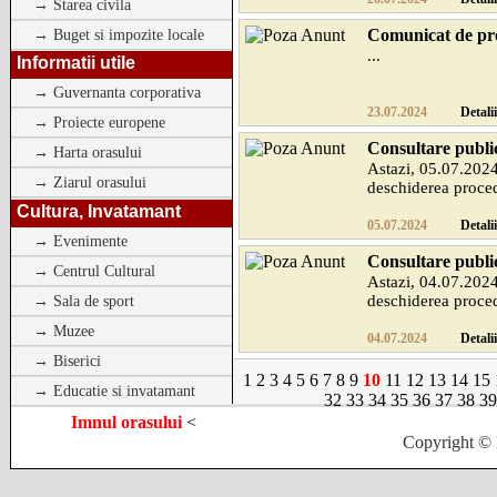
→ Starea civila
Comunicat de pres
→ Buget si impozite locale
...
Informatii utile
→ Guvernanta corporativa
23.07.2024
Detalii
→ Proiecte europene
Consultare public
→ Harta orasului
Astazi, 05.07.2024
→ Ziarul orasului
deschiderea proced
Cultura, Invatamant
05.07.2024
Detalii
→ Evenimente
Consultare public
→ Centrul Cultural
Astazi, 04.07.2024
deschiderea proced
→ Sala de sport
→ Muzee
04.07.2024
Detalii
→ Biserici
1
2
3
4
5
6
7
8
9
10
11
12
13
14
15
→ Educatie si invatamant
32
33
34
35
36
37
38
39
Imnul orasului
<
Copyright © 