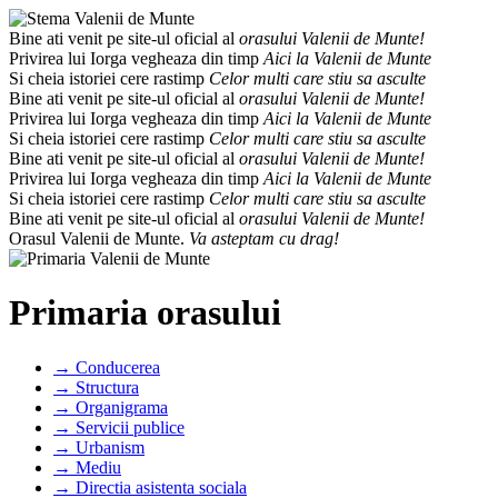
Bine ati venit pe site-ul oficial al
orasului Valenii de Munte!
Privirea lui Iorga vegheaza din timp
Aici la Valenii de Munte
Si cheia istoriei cere rastimp
Celor multi care stiu sa asculte
Bine ati venit pe site-ul oficial al
orasului Valenii de Munte!
Privirea lui Iorga vegheaza din timp
Aici la Valenii de Munte
Si cheia istoriei cere rastimp
Celor multi care stiu sa asculte
Bine ati venit pe site-ul oficial al
orasului Valenii de Munte!
Privirea lui Iorga vegheaza din timp
Aici la Valenii de Munte
Si cheia istoriei cere rastimp
Celor multi care stiu sa asculte
Bine ati venit pe site-ul oficial al
orasului Valenii de Munte!
Orasul Valenii de Munte.
Va asteptam cu drag!
Primaria orasului
→ Conducerea
→ Structura
→ Organigrama
→ Servicii publice
→ Urbanism
→ Mediu
→ Directia asistenta sociala