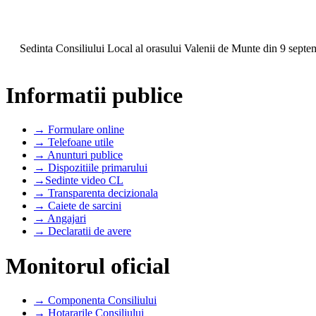
Sedinta Consiliului Local al orasului Valenii de Munte din 9 septe
Informatii publice
→ Formulare online
→ Telefoane utile
→ Anunturi publice
→ Dispozitiile primarului
→Sedinte video CL
→ Transparenta decizionala
→ Caiete de sarcini
→ Angajari
→ Declaratii de avere
Monitorul oficial
→ Componenta Consiliului
→ Hotararile Consiliului