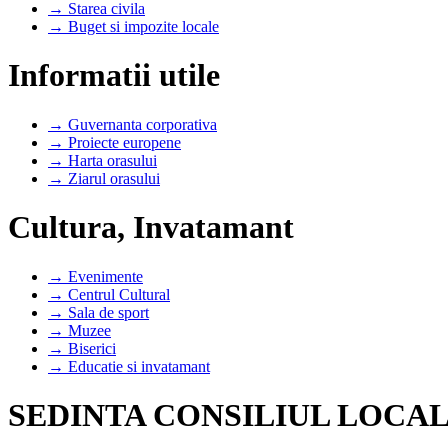
→ Starea civila
→ Buget si impozite locale
Informatii utile
→ Guvernanta corporativa
→ Proiecte europene
→ Harta orasului
→ Ziarul orasului
Cultura, Invatamant
→ Evenimente
→ Centrul Cultural
→ Sala de sport
→ Muzee
→ Biserici
→ Educatie si invatamant
SEDINTA CONSILIUL LOCAL D