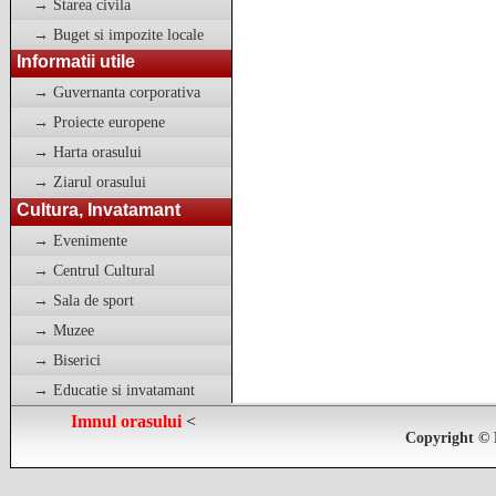
→ Starea civila
→ Buget si impozite locale
Informatii utile
→ Guvernanta corporativa
→ Proiecte europene
→ Harta orasului
→ Ziarul orasului
Cultura, Invatamant
→ Evenimente
→ Centrul Cultural
→ Sala de sport
→ Muzee
→ Biserici
→ Educatie si invatamant
Imnul orasului
<
Copyright © 