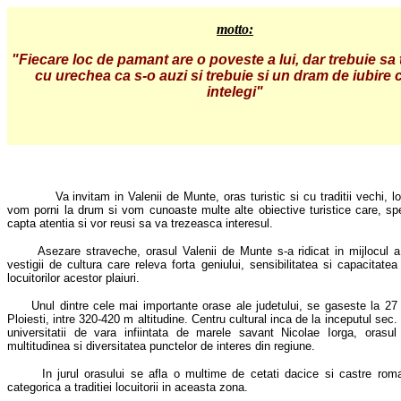
motto:
"Fiecare loc de pamant are o poveste a lui, dar trebuie sa 
cu urechea ca s-o auzi si trebuie si un dram de iubire 
intelegi"
Va invitam in Valenii de Munte, oras turistic si cu traditii vechi, 
vom porni la drum si vom cunoaste multe alte obiective turistice care, s
capta atentia si vor reusi sa va trezeasca interesul.
Asezare straveche, orasul Valenii de Munte s-a ridicat in mijlocul 
vestigii de cultura care releva forta geniului, sensibilitatea si capacitate
locuitorilor acestor plaiuri.
Unul dintre cele mai importante orase ale judetului, se gaseste la 27
Ploiesti, intre 320-420 m altitudine. Centru cultural inca de la inceputul sec.
universitatii de vara infiintata de marele savant Nicolae Iorga, orasul
multitudinea si diversitatea punctelor de interes din regiune.
In jurul orasului se afla o multime de cetati dacice si castre rom
categorica a traditiei locuitorii in aceasta zona.