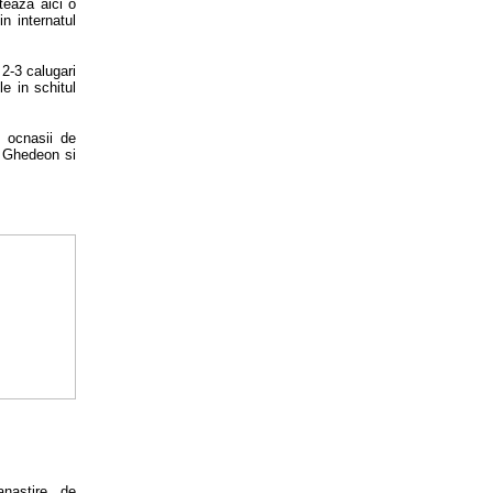
teaza aici o
in internatul
 2-3 calugari
e in schitul
e ocnasii de
, Ghedeon si
nastire de