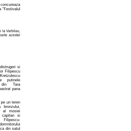
 concureaza
 "Festivalul
 la Varbilau,
parte acestei
istrugeri si
lor Filipescu
retzulescu
e putinele
i din Tara
astrat pana
t pe un teren
 bronzului,
r al mosiei
 capitan si
Filipescu-
omnitorului
ca din satul