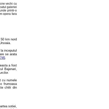
cne vechi cu
atul galeriei
unde printr-o
am opera fara
a 50 km nord
 Ursoaia.
 la inceputul
are se arata
745
.
ceasta a fost
ul Bajenari,
urcilor.
rit cu numele
e o frumoasa
e chilii din
artea sotiei,