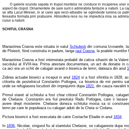
O galerie scunda sapata in trupul muntelui ne conduce in incaperea unei o
aspect de clopot. Ornamentele de sare sunt o admirabila fantazie a naturii. La cap
se afla Lacul Miresei, in al carei ape verzi-albastre se oglindeste lumina ce patr
fereastra formata prin prabusire. Atmosfera rece nu ne impiedica insa sa admir
cusur a naturii.
SCHITUL CRASNA
Manastirea Crasna este situata in satul
Schiulesti
din comuna Izvoarele, l
de Ploiesti, fiind construita in padure, langa
raul Crasna
, la poalele muntilor
Manastirea Crasna a fost intemeiata probabil de cativa sihastri de la Valeni
secolului al XVIII-lea. Prima atestare documentara, un act de donatie in c
ca aici era un schit de calugari avand o biserica de lemn, dateaza din anul
1
Zidirea actualei biserici a inceput in anul
1824
si a fost sfiintita in 1828, a
ctitorita de postelnicul Constantin Potlogea, ca biserica de mir pentru sat
unde se refugiasera locuitorii din imprejurimi dupa
1821
, din cauza navalirii t
Primul staret al schitului a fost chiar ctitorul Constantin Potlogea, caluga
de Chelasie. Constantin era fiul preotului Radu Potlogea, care ii lasas
avere drept mostenire. Chelasie doneza schitului mosia sa si construiest
lemn pe care le populeaza cu calugari aduti de la Cheia si Ciolanu.
Pictura bisericii a fost executata de catre Costache Eliadie in anul
1834
.
In
1836
, Nicolae, singurul fiu al staretului Chelasie, se calugareste dupa mo