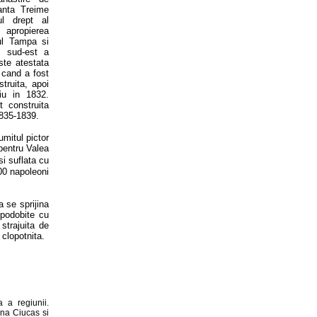
anta Treime
l drept al
apropierea
aul Tampa si
e sud-est a
este atestata
 cand a fost
struita, apoi
iu in 1832.
t construita
1835-1839.
mitul pictor
 pentru Valea
si suflata cu
00 napoleoni
a se sprijina
impodobite cu
strajuita de
a clopotnita.
 a regiunii.
ana Ciucas si