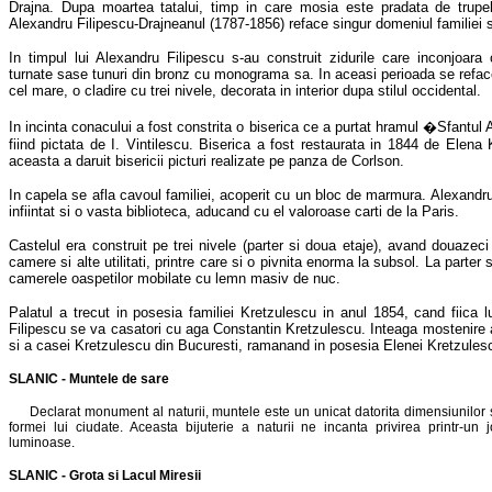
Drajna. Dupa moartea tatalui, timp in care mosia este pradata de trupe
Alexandru Filipescu-Drajneanul (1787-1856) reface singur domeniul familiei s
In timpul lui Alexandru Filipescu s-au construit zidurile care inconjoara c
turnate sase tunuri din bronz cu monograma sa. In aceasi perioada se refac
cel mare, o cladire cu trei nivele, decorata in interior dupa stilul occidental.
In incinta conacului a fost constrita o biserica ce a purtat hramul �Sfantul
fiind pictata de I. Vintilescu. Biserica a fost restaurata in 1844 de Elena 
aceasta a daruit bisericii picturi realizate pe panza de Corlson.
In capela se afla cavoul familiei, acoperit cu un bloc de marmura. Alexandru
infiintat si o vasta biblioteca, aducand cu el valoroase carti de la Paris.
Castelul era construit pe trei nivele (parter si doua etaje), avand douazeci
camere si alte utilitati, printre care si o pivnita enorma la subsol. La parter
camerele oaspetilor mobilate cu lemn masiv de nuc.
Palatul a trecut in posesia familiei Kretzulescu in anul 1854, cand fiica l
Filipescu se va casatori cu aga Constantin Kretzulescu. Inteaga mostenire 
si a casei Kretzulescu din Bucuresti, ramanand in posesia Elenei Kretzules
SLANIC - Muntele de sare
Declarat monument al naturii, muntele este un unicat datorita dimensiunilor s
formei lui ciudate. Aceasta bijuterie a naturii ne incanta privirea printr-un 
luminoase.
SLANIC - Grota si Lacul Miresii