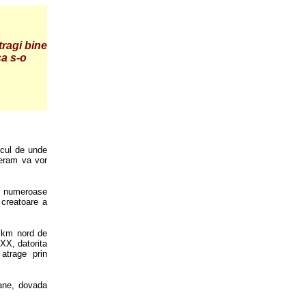
tragi bine
ca s-o
locul de unde
peram va vor
a numeroase
a creatoare a
 km nord de
 XX, datorita
 atrage prin
ane, dovada