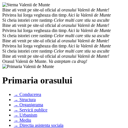
Bine ati venit pe site-ul oficial al
orasului Valenii de Munte!
Privirea lui Iorga vegheaza din timp
Aici la Valenii de Munte
Si cheia istoriei cere rastimp
Celor multi care stiu sa asculte
Bine ati venit pe site-ul oficial al
orasului Valenii de Munte!
Privirea lui Iorga vegheaza din timp
Aici la Valenii de Munte
Si cheia istoriei cere rastimp
Celor multi care stiu sa asculte
Bine ati venit pe site-ul oficial al
orasului Valenii de Munte!
Privirea lui Iorga vegheaza din timp
Aici la Valenii de Munte
Si cheia istoriei cere rastimp
Celor multi care stiu sa asculte
Bine ati venit pe site-ul oficial al
orasului Valenii de Munte!
Orasul Valenii de Munte.
Va asteptam cu drag!
Primaria orasului
→ Conducerea
→ Structura
→ Organigrama
→ Servicii publice
→ Urbanism
→ Mediu
→ Directia asistenta sociala