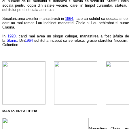
cu numele de Nil monahul si doneaza si mosia sa schitului. Staretul infiin
scoala pentru copiii din satele vecine, care, in timpul cursurilor, stateau 
schitului pe cheltuiala acestuia.
Secularizarea averilor manastiresti in
1864
, face ca schitul sa decada si cei
care au mai ramas l-au inchinat manastirii Cheia si i-au schimbat si numel
Crasna.
In
1920
, cand mai avea un singur calugar, manastirea a fost jefuita d
la
Slanic
. Din
1964
schitul a inceput sa se refaca, grasie staretilor Nicodim
Galaction.
MANASTIREA CHEIA
Manastirea Cheia, ma