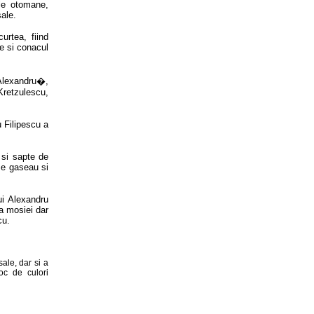
le otomane,
ale.
urtea, fiind
e si conacul
 Alexandru�,
Kretzulescu,
 Filipescu a
 si sapte de
 se gaseau si
ui Alexandru
a mosiei dar
cu.
ale, dar si a
joc de culori