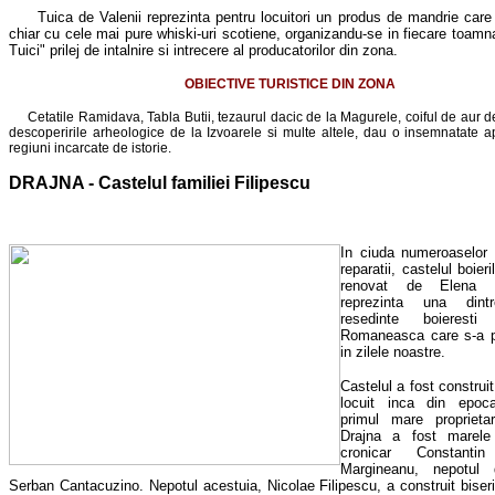
Tuica de Valenii reprezinta pentru locuitori un produs de mandrie care
chiar cu cele mai pure whiski-uri scotiene, organizandu-se in fiecare toamna
Tuici" prilej de intalnire si intrecere al producatorilor din zona.
OBIECTIVE TURISTICE DIN ZONA
Cetatile Ramidava, Tabla Butii, tezaurul dacic de la Magurele, coiful de aur de
descoperirile arheologice de la Izvoarele si multe altele, dau o insemnatate a
regiuni incarcate de istorie.
DRAJNA - Castelul familiei Filipescu
In ciuda numeroaselor d
reparatii, castelul boieri
renovat de Elena K
reprezinta una dintr
resedinte boierest
Romaneasca care s-a p
in zilele noastre.
Castelul a fost construi
locuit inca din epoca
primul mare proprieta
Drajna a fost marele
cronicar Constantin 
Margineanu, nepotul d
Serban Cantacuzino. Nepotul acestuia, Nicolae Filipescu, a construit biseri