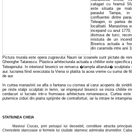
calugari cu hramul Sf
este situata pe malu
paraului Tampa, in 
confluentei dintre par
Teleajen, in partea d
localitatii. Manastirea 
incepand cu anul 1770,
distrusa de turci, recon
mistuita de un incend
Biserica actuala a fos
din caramida intre anii 
Pictura murala este opera zugravului Naum iar icoanele sunt pictate de renu
Gheorghe Tatarascu. Plastica arhitecturala actuala a chiliilor este specifica
Teleajenului. In interiorul bisericii se remarca �tampla altarului� sculptata 
aur, lucrarea fiind executata la Viena si platita la acea vreme cu suma de 6
de aur.
In curtea manastirii se afla o fantana cu cismea al carui acoperis de sindril
pe niste stalpi sculptati in lemn, iar imprejurul bisericii se insira chiliile 
cerdacuri si lucrate intr-o frumoasa arhitectura romaneasca. Curtea este 
puternice ziduri din piatra sprijinite de contraforturi, iar la intrare te intampin
STATIUNEA CHEIA
Masivul Ciucas, prin peisajul lui deosebit, constituie atractia principala
Cherestele stancoase si formele lui ciudate starnesc admiratia drumetilor. Cab