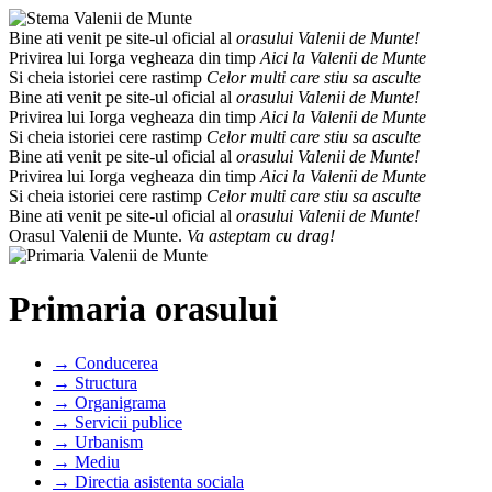
Bine ati venit pe site-ul oficial al
orasului Valenii de Munte!
Privirea lui Iorga vegheaza din timp
Aici la Valenii de Munte
Si cheia istoriei cere rastimp
Celor multi care stiu sa asculte
Bine ati venit pe site-ul oficial al
orasului Valenii de Munte!
Privirea lui Iorga vegheaza din timp
Aici la Valenii de Munte
Si cheia istoriei cere rastimp
Celor multi care stiu sa asculte
Bine ati venit pe site-ul oficial al
orasului Valenii de Munte!
Privirea lui Iorga vegheaza din timp
Aici la Valenii de Munte
Si cheia istoriei cere rastimp
Celor multi care stiu sa asculte
Bine ati venit pe site-ul oficial al
orasului Valenii de Munte!
Orasul Valenii de Munte.
Va asteptam cu drag!
Primaria orasului
→ Conducerea
→ Structura
→ Organigrama
→ Servicii publice
→ Urbanism
→ Mediu
→ Directia asistenta sociala