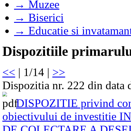
→ Muzee
→ Biserici
→ Educatie si invataman
Dispozitiile primarulu
<<
| 1/14 |
>>
Dispozitia nr. 222 din data
DISPOZITIE privind const
obiectivului de investit
DE COLECTARE A DESE