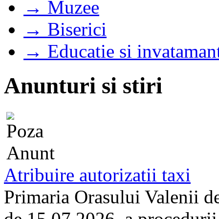
→ Muzee
→ Biserici
→ Educatie si invataman
Anunturi si stiri
Atribuire autorizatii taxi
Primaria Orasului Valenii d
de 15.07.2026, a procedurii d