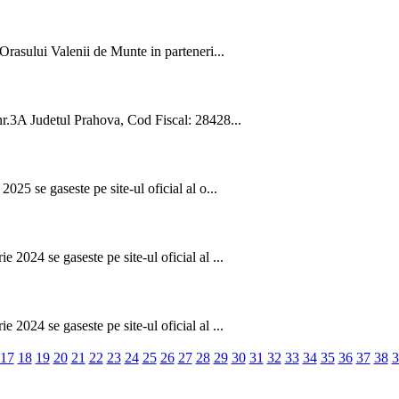
Orasului Valenii de Munte in parteneri...
 nr.3A Judetul Prahova, Cod Fiscal: 28428...
025 se gaseste pe site-ul oficial al o...
 2024 se gaseste pe site-ul oficial al ...
 2024 se gaseste pe site-ul oficial al ...
17
18
19
20
21
22
23
24
25
26
27
28
29
30
31
32
33
34
35
36
37
38
3