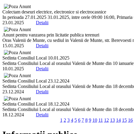
Colectam deseuri electrice, electronice si electrocasnice
In perioada 27.01.2025 31.01.2025, intre orele 09:00 16:00, Primaria 
23.01.2025
Detalii
Anunt pentru vanzarea prin licitatie publica terenuri
Oras Valenii de Munte, cu sediul in Valenii de Munte, str. Berevoesti
15.01.2025
Detalii
Sedinta Consiliul Local 10.01.2025
Sedinta Consiliului Local al orasului Valenii de Munte din 10 ianuarie 2
10.01.2025
Detalii
Sedinta Consiliul Local 23.12.2024
Sedinta Consiliului Local al orasului Valenii de Munte din 18 decembrie
23.12.2024
Detalii
Sedinta Consiliul Local 18.12.2024
Sedinta Consiliului Local al orasului Valenii de Munte din 18 decembrie
18.12.2024
Detalii
1
2
3
4
5
6
7
8
9
10
11
12
13
14
15
16