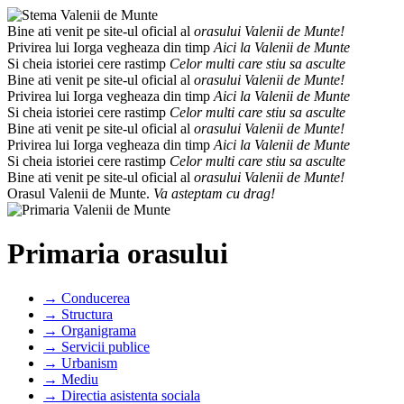
Bine ati venit pe site-ul oficial al
orasului Valenii de Munte!
Privirea lui Iorga vegheaza din timp
Aici la Valenii de Munte
Si cheia istoriei cere rastimp
Celor multi care stiu sa asculte
Bine ati venit pe site-ul oficial al
orasului Valenii de Munte!
Privirea lui Iorga vegheaza din timp
Aici la Valenii de Munte
Si cheia istoriei cere rastimp
Celor multi care stiu sa asculte
Bine ati venit pe site-ul oficial al
orasului Valenii de Munte!
Privirea lui Iorga vegheaza din timp
Aici la Valenii de Munte
Si cheia istoriei cere rastimp
Celor multi care stiu sa asculte
Bine ati venit pe site-ul oficial al
orasului Valenii de Munte!
Orasul Valenii de Munte.
Va asteptam cu drag!
Primaria orasului
→ Conducerea
→ Structura
→ Organigrama
→ Servicii publice
→ Urbanism
→ Mediu
→ Directia asistenta sociala