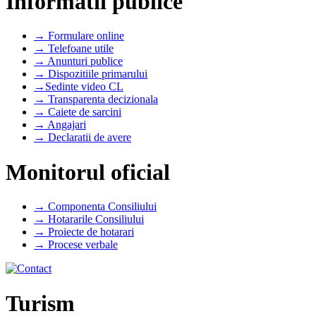
Informatii publice
→ Formulare online
→ Telefoane utile
→ Anunturi publice
→ Dispozitiile primarului
→Sedinte video CL
→ Transparenta decizionala
→ Caiete de sarcini
→ Angajari
→ Declaratii de avere
Monitorul oficial
→ Componenta Consiliului
→ Hotararile Consiliului
→ Proiecte de hotarari
→ Procese verbale
Turism