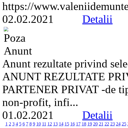
https://www.valeniidemunte
02.02.2021
Detalii
Anunt rezultate privind sele
ANUNT REZULTATE PRI
PARTENER PRIVAT -de tip 
non-profit, infi...
01.02.2021
Detalii
1
2
3
4
5
6
7
8
9
10
11
12
13
14
15
16
17
18
19
20
21
22
23
24
25