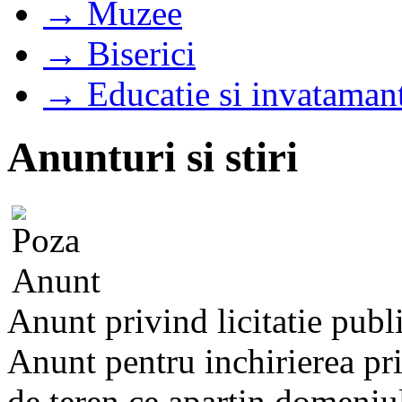
→ Muzee
→ Biserici
→ Educatie si invataman
Anunturi si stiri
Anunt privind licitatie publ
Anunt pentru inchirierea prin
de teren ce apartin domeniulu