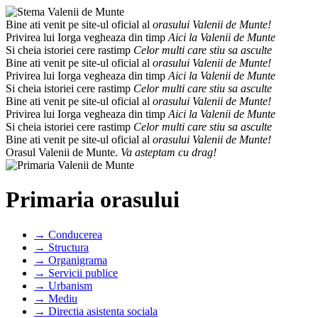
Bine ati venit pe site-ul oficial al
orasului Valenii de Munte!
Privirea lui Iorga vegheaza din timp
Aici la Valenii de Munte
Si cheia istoriei cere rastimp
Celor multi care stiu sa asculte
Bine ati venit pe site-ul oficial al
orasului Valenii de Munte!
Privirea lui Iorga vegheaza din timp
Aici la Valenii de Munte
Si cheia istoriei cere rastimp
Celor multi care stiu sa asculte
Bine ati venit pe site-ul oficial al
orasului Valenii de Munte!
Privirea lui Iorga vegheaza din timp
Aici la Valenii de Munte
Si cheia istoriei cere rastimp
Celor multi care stiu sa asculte
Bine ati venit pe site-ul oficial al
orasului Valenii de Munte!
Orasul Valenii de Munte.
Va asteptam cu drag!
Primaria orasului
→ Conducerea
→ Structura
→ Organigrama
→ Servicii publice
→ Urbanism
→ Mediu
→ Directia asistenta sociala