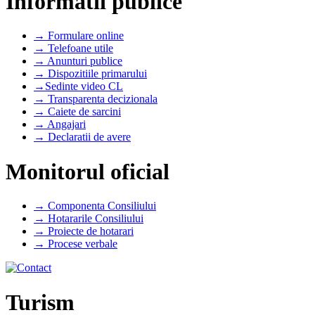
Informatii publice
→ Formulare online
→ Telefoane utile
→ Anunturi publice
→ Dispozitiile primarului
→Sedinte video CL
→ Transparenta decizionala
→ Caiete de sarcini
→ Angajari
→ Declaratii de avere
Monitorul oficial
→ Componenta Consiliului
→ Hotararile Consiliului
→ Proiecte de hotarari
→ Procese verbale
Turism