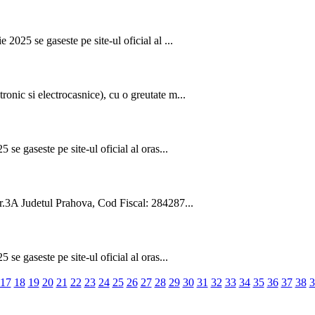
2025 se gaseste pe site-ul oficial al ...
onic si electrocasnice), cu o greutate m...
se gaseste pe site-ul oficial al oras...
nr.3A Judetul Prahova, Cod Fiscal: 284287...
se gaseste pe site-ul oficial al oras...
17
18
19
20
21
22
23
24
25
26
27
28
29
30
31
32
33
34
35
36
37
38
3