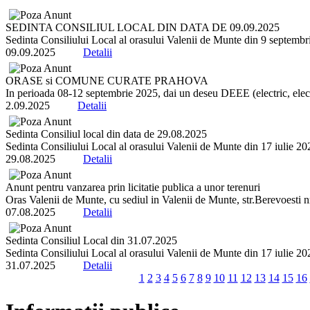
SEDINTA CONSILIUL LOCAL DIN DATA DE 09.09.2025
Sedinta Consiliului Local al orasului Valenii de Munte din 9 septembrie 
09.09.2025
Detalii
ORASE si COMUNE CURATE PRAHOVA
In perioada 08-12 septembrie 2025, dai un deseu DEEE (electric, electr
2.09.2025
Detalii
Sedinta Consiliul local din data de 29.08.2025
Sedinta Consiliului Local al orasului Valenii de Munte din 17 iulie 2025 
29.08.2025
Detalii
Anunt pentru vanzarea prin licitatie publica a unor terenuri
Oras Valenii de Munte, cu sediul in Valenii de Munte, str.Berevoesti 
07.08.2025
Detalii
Sedinta Consiliul Local din 31.07.2025
Sedinta Consiliului Local al orasului Valenii de Munte din 17 iulie 2025 
31.07.2025
Detalii
1
2
3
4
5
6
7
8
9
10
11
12
13
14
15
16