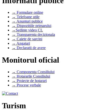
Informatii publice
→ Formulare online
→ Telefoane utile
→ Anunturi publice
→ Dispozitiile primarului
→Sedinte video CL
→ Transparenta decizionala
→ Caiete de sarcini
→ Angajari
→ Declaratii de avere
Monitorul oficial
→ Componenta Consiliului
→ Hotararile Consiliului
→ Proiecte de hotarari
→ Procese verbale
Turism