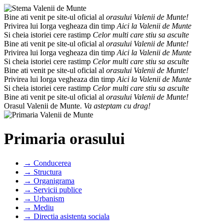
Bine ati venit pe site-ul oficial al
orasului Valenii de Munte!
Privirea lui Iorga vegheaza din timp
Aici la Valenii de Munte
Si cheia istoriei cere rastimp
Celor multi care stiu sa asculte
Bine ati venit pe site-ul oficial al
orasului Valenii de Munte!
Privirea lui Iorga vegheaza din timp
Aici la Valenii de Munte
Si cheia istoriei cere rastimp
Celor multi care stiu sa asculte
Bine ati venit pe site-ul oficial al
orasului Valenii de Munte!
Privirea lui Iorga vegheaza din timp
Aici la Valenii de Munte
Si cheia istoriei cere rastimp
Celor multi care stiu sa asculte
Bine ati venit pe site-ul oficial al
orasului Valenii de Munte!
Orasul Valenii de Munte.
Va asteptam cu drag!
Primaria orasului
→ Conducerea
→ Structura
→ Organigrama
→ Servicii publice
→ Urbanism
→ Mediu
→ Directia asistenta sociala