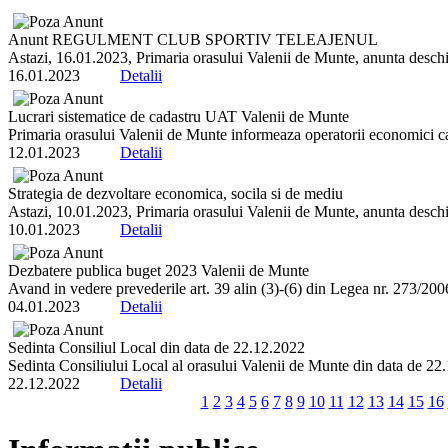
Anunt REGULMENT CLUB SPORTIV TELEAJENUL
Astazi, 16.01.2023, Primaria orasului Valenii de Munte, anunta deschi
16.01.2023
Detalii
Lucrari sistematice de cadastru UAT Valenii de Munte
Primaria orasului Valenii de Munte informeaza operatorii economici ca 
12.01.2023
Detalii
Strategia de dezvoltare economica, socila si de mediu
Astazi, 10.01.2023, Primaria orasului Valenii de Munte, anunta deschi
10.01.2023
Detalii
Dezbatere publica buget 2023 Valenii de Munte
Avand in vedere prevederile art. 39 alin (3)-(6) din Legea nr. 273/2006 
04.01.2023
Detalii
Sedinta Consiliul Local din data de 22.12.2022
Sedinta Consiliului Local al orasului Valenii de Munte din data de 22.12
22.12.2022
Detalii
1
2
3
4
5
6
7
8
9
10
11
12
13
14
15
16