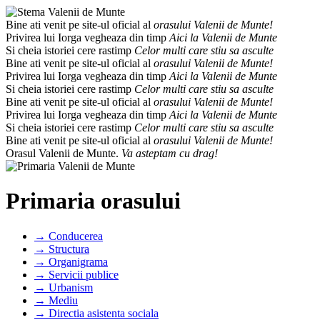
Bine ati venit pe site-ul oficial al
orasului Valenii de Munte!
Privirea lui Iorga vegheaza din timp
Aici la Valenii de Munte
Si cheia istoriei cere rastimp
Celor multi care stiu sa asculte
Bine ati venit pe site-ul oficial al
orasului Valenii de Munte!
Privirea lui Iorga vegheaza din timp
Aici la Valenii de Munte
Si cheia istoriei cere rastimp
Celor multi care stiu sa asculte
Bine ati venit pe site-ul oficial al
orasului Valenii de Munte!
Privirea lui Iorga vegheaza din timp
Aici la Valenii de Munte
Si cheia istoriei cere rastimp
Celor multi care stiu sa asculte
Bine ati venit pe site-ul oficial al
orasului Valenii de Munte!
Orasul Valenii de Munte.
Va asteptam cu drag!
Primaria orasului
→ Conducerea
→ Structura
→ Organigrama
→ Servicii publice
→ Urbanism
→ Mediu
→ Directia asistenta sociala