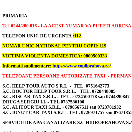
PRIMARIA
Tel. 0244/280.816 - LA ACEST NUMAR VA PUTETI ADRES
TELEFON UNIC DE URGENTA
:112
NUMAR UNIC NATIONAL PENTRU COPII: 119
VICTIMA VIOLENTA DOMESTICA: 0800500333
Informatii suplimentare:
https://www.copilprahova.ro/
TELEFOANE PERSOANE AUTORIZATE TAXI - PERMA
S.C. HELP TOUR AUTO S.R.L. - TEL. 0751642773
S.C. DOCTOR HELP TOUR S.R.L. - TEL. 0728448085
S.C. RISCAR TAX S.R.L. - TEL. -0724500178 sau 0744390847
DRUGA SERGIU I.I. - TEL 0737586100
S.C. ALITOUR TAXI S.R.L. - 0790567511 sau 0723701932
S.C. IONUT CAR TAXI S.R.L - TEL. 0726971757 sau 0767185
SERVICII DE APA CANALIZARE S.C HIDROPRAHOVA S.A