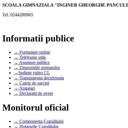
SCOALA GIMNAZIALA "INGINER GHEORGHE PANCUL
Tel. 0244280965
Informatii publice
→ Formulare online
→ Telefoane utile
→ Anunturi publice
→ Dispozitiile primarului
→Sedinte video CL
→ Transparenta decizionala
→ Caiete de sarcini
→ Angajari
→ Declaratii de avere
Monitorul oficial
→ Componenta Consiliului
→ Hotararile Consiliului