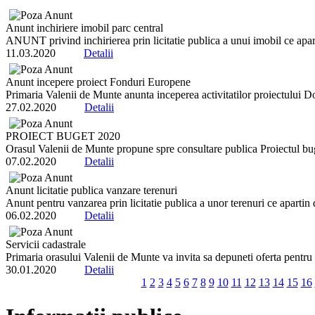
Anunt inchiriere imobil parc central
ANUNT privind inchirierea prin licitatie publica a unui imobil ce apart
11.03.2020
Detalii
Anunt incepere proiect Fonduri Europene
Primaria Valenii de Munte anunta inceperea activitatilor proiectului Do
27.02.2020
Detalii
PROIECT BUGET 2020
Orasul Valenii de Munte propune spre consultare publica Proiectul buget
07.02.2020
Detalii
Anunt licitatie publica vanzare terenuri
Anunt pentru vanzarea prin licitatie publica a unor terenuri ce apartin d
06.02.2020
Detalii
Servicii cadastrale
Primaria orasului Valenii de Munte va invita sa depuneti oferta pentru i
30.01.2020
Detalii
1
2
3
4
5
6
7
8
9
10
11
12
13
14
15
16