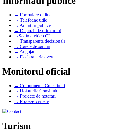
Informatii publice
→ Formulare online
→ Telefoane utile
→ Anunturi publice
→ Dispozitiile primarului
→Sedinte video CL
→ Transparenta decizionala
→ Caiete de sarcini
→ Angajari
→ Declaratii de avere
Monitorul oficial
→ Componenta Consiliului
→ Hotararile Consiliului
→ Proiecte de hotarari
→ Procese verbale
Turism