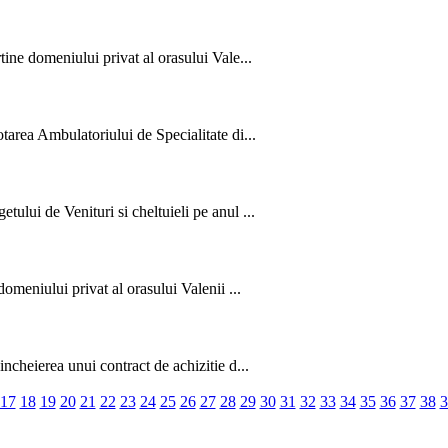
ine domeniului privat al orasului Vale...
tarea Ambulatoriului de Specialitate di...
ului de Venituri si cheltuieli pe anul ...
omeniului privat al orasului Valenii ...
ncheierea unui contract de achizitie d...
17
18
19
20
21
22
23
24
25
26
27
28
29
30
31
32
33
34
35
36
37
38
3