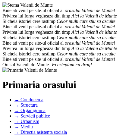
Bine ati venit pe site-ul oficial al
orasului Valenii de Munte!
Privirea lui Iorga vegheaza din timp
Aici la Valenii de Munte
Si cheia istoriei cere rastimp
Celor multi care stiu sa asculte
Bine ati venit pe site-ul oficial al
orasului Valenii de Munte!
Privirea lui Iorga vegheaza din timp
Aici la Valenii de Munte
Si cheia istoriei cere rastimp
Celor multi care stiu sa asculte
Bine ati venit pe site-ul oficial al
orasului Valenii de Munte!
Privirea lui Iorga vegheaza din timp
Aici la Valenii de Munte
Si cheia istoriei cere rastimp
Celor multi care stiu sa asculte
Bine ati venit pe site-ul oficial al
orasului Valenii de Munte!
Orasul Valenii de Munte.
Va asteptam cu drag!
Primaria orasului
→ Conducerea
→ Structura
→ Organigrama
→ Servicii publice
→ Urbanism
→ Mediu
→ Directia asistenta sociala