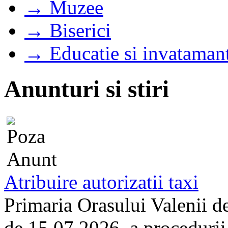
→ Muzee
→ Biserici
→ Educatie si invataman
Anunturi si stiri
Atribuire autorizatii taxi
Primaria Orasului Valenii d
de 15.07.2026, a procedurii d