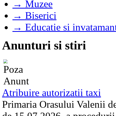
→ Muzee
→ Biserici
→ Educatie si invataman
Anunturi si stiri
Atribuire autorizatii taxi
Primaria Orasului Valenii d
de 15.07.2026, a procedurii d