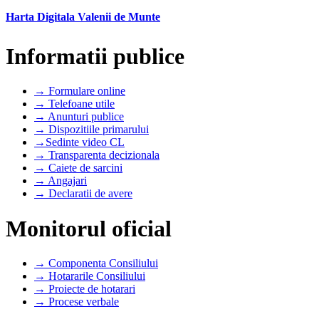
Harta Digitala Valenii de Munte
Informatii publice
→ Formulare online
→ Telefoane utile
→ Anunturi publice
→ Dispozitiile primarului
→Sedinte video CL
→ Transparenta decizionala
→ Caiete de sarcini
→ Angajari
→ Declaratii de avere
Monitorul oficial
→ Componenta Consiliului
→ Hotararile Consiliului
→ Proiecte de hotarari
→ Procese verbale