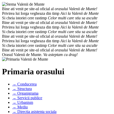
Bine ati venit pe site-ul oficial al
orasului Valenii de Munte!
Privirea lui Iorga vegheaza din timp
Aici la Valenii de Munte
Si cheia istoriei cere rastimp
Celor multi care stiu sa asculte
Bine ati venit pe site-ul oficial al
orasului Valenii de Munte!
Privirea lui Iorga vegheaza din timp
Aici la Valenii de Munte
Si cheia istoriei cere rastimp
Celor multi care stiu sa asculte
Bine ati venit pe site-ul oficial al
orasului Valenii de Munte!
Privirea lui Iorga vegheaza din timp
Aici la Valenii de Munte
Si cheia istoriei cere rastimp
Celor multi care stiu sa asculte
Bine ati venit pe site-ul oficial al
orasului Valenii de Munte!
Orasul Valenii de Munte.
Va asteptam cu drag!
Primaria orasului
→ Conducerea
→ Structura
→ Organigrama
→ Servicii publice
→ Urbanism
→ Mediu
→ Directia asistenta sociala