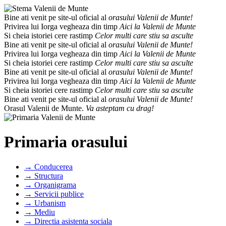
Bine ati venit pe site-ul oficial al
orasului Valenii de Munte!
Privirea lui Iorga vegheaza din timp
Aici la Valenii de Munte
Si cheia istoriei cere rastimp
Celor multi care stiu sa asculte
Bine ati venit pe site-ul oficial al
orasului Valenii de Munte!
Privirea lui Iorga vegheaza din timp
Aici la Valenii de Munte
Si cheia istoriei cere rastimp
Celor multi care stiu sa asculte
Bine ati venit pe site-ul oficial al
orasului Valenii de Munte!
Privirea lui Iorga vegheaza din timp
Aici la Valenii de Munte
Si cheia istoriei cere rastimp
Celor multi care stiu sa asculte
Bine ati venit pe site-ul oficial al
orasului Valenii de Munte!
Orasul Valenii de Munte.
Va asteptam cu drag!
Primaria orasului
→ Conducerea
→ Structura
→ Organigrama
→ Servicii publice
→ Urbanism
→ Mediu
→ Directia asistenta sociala