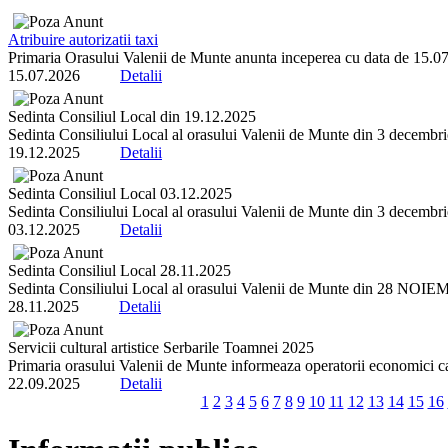
Atribuire autorizatii taxi
Primaria Orasului Valenii de Munte anunta inceperea cu data de 15.07.2
15.07.2026
Detalii
Sedinta Consiliul Local din 19.12.2025
Sedinta Consiliului Local al orasului Valenii de Munte din 3 decembrie 
19.12.2025
Detalii
Sedinta Consiliul Local 03.12.2025
Sedinta Consiliului Local al orasului Valenii de Munte din 3 decembrie 
03.12.2025
Detalii
Sedinta Consiliul Local 28.11.2025
Sedinta Consiliului Local al orasului Valenii de Munte din 28 NOIEMBR
28.11.2025
Detalii
Servicii cultural artistice Serbarile Toamnei 2025
Primaria orasului Valenii de Munte informeaza operatorii economici ca 
22.09.2025
Detalii
1
2
3
4
5
6
7
8
9
10
11
12
13
14
15
16