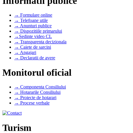
Informatii publice
→ Formulare online
→ Telefoane utile
→ Anunturi publice
→ Dispozitiile primarului
→Sedinte video CL
→ Transparenta decizionala
→ Caiete de sarcini
→ Angajari
→ Declaratii de avere
Monitorul oficial
→ Componenta Consiliului
→ Hotararile Consiliului
→ Proiecte de hotarari
→ Procese verbale
Turism