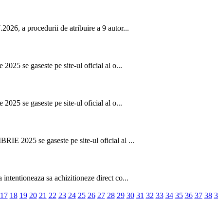
026, a procedurii de atribuire a 9 autor...
2025 se gaseste pe site-ul oficial al o...
2025 se gaseste pe site-ul oficial al o...
IE 2025 se gaseste pe site-ul oficial al ...
intentioneaza sa achizitioneze direct co...
17
18
19
20
21
22
23
24
25
26
27
28
29
30
31
32
33
34
35
36
37
38
3