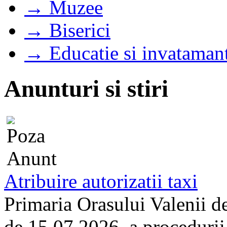
→ Muzee
→ Biserici
→ Educatie si invataman
Anunturi si stiri
Atribuire autorizatii taxi
Primaria Orasului Valenii d
de 15.07.2026, a procedurii d