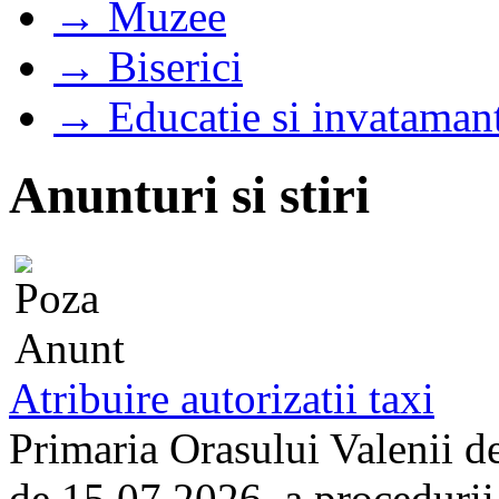
→ Muzee
→ Biserici
→ Educatie si invataman
Anunturi si stiri
Atribuire autorizatii taxi
Primaria Orasului Valenii d
de 15.07.2026, a procedurii d