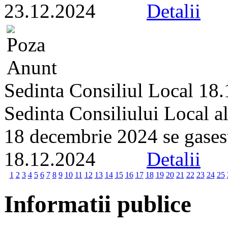
23.12.2024
Detalii
Sedinta Consiliul Local 18
Sedinta Consiliului Local a
18 decembrie 2024 se gaseste 
18.12.2024
Detalii
1
2
3
4
5
6
7
8
9
10
11
12
13
14
15
16
17
18
19
20
21
22
23
24
25
Informatii publice