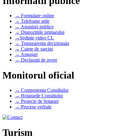
Informatii publice
→ Formulare online
→ Telefoane utile
→ Anunturi publice
→ Dispozitiile primarului
→Sedinte video CL
→ Transparenta decizionala
→ Caiete de sarcini
→ Angajari
→ Declaratii de avere
Monitorul oficial
→ Componenta Consiliului
→ Hotararile Consiliului
→ Proiecte de hotarari
→ Procese verbale
Turism