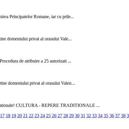
irea Principatelor Romane, iar cu prile...
ine domeniului privat al orasului Vale...
rocedura de atribuire a 25 autorizati ...
ine domeniului privat al orasului Valen...
turii Nationale! CULTURA - REPERE TRADITIONALE ...
17
18
19
20
21
22
23
24
25
26
27
28
29
30
31
32
33
34
35
36
37
38
3