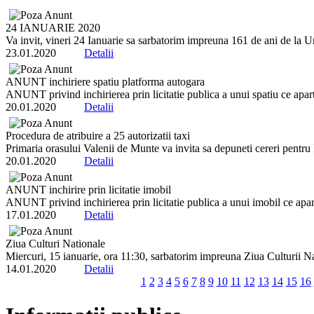
24 IANUARIE 2020
Va invit, vineri 24 Ianuarie sa sarbatorim impreuna 161 de ani de la Un
23.01.2020
Detalii
ANUNT inchiriere spatiu platforma autogara
ANUNT privind inchirierea prin licitatie publica a unui spatiu ce apart
20.01.2020
Detalii
Procedura de atribuire a 25 autorizatii taxi
Primaria orasului Valenii de Munte va invita sa depuneti cereri pentru P
20.01.2020
Detalii
ANUNT inchirire prin licitatie imobil
ANUNT privind inchirierea prin licitatie publica a unui imobil ce apart
17.01.2020
Detalii
Ziua Culturi Nationale
Miercuri, 15 ianuarie, ora 11:30, sarbatorim impreuna Ziua Cul
14.01.2020
Detalii
1
2
3
4
5
6
7
8
9
10
11
12
13
14
15
16