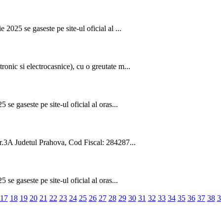
2025 se gaseste pe site-ul oficial al ...
onic si electrocasnice), cu o greutate m...
se gaseste pe site-ul oficial al oras...
nr.3A Judetul Prahova, Cod Fiscal: 284287...
se gaseste pe site-ul oficial al oras...
17
18
19
20
21
22
23
24
25
26
27
28
29
30
31
32
33
34
35
36
37
38
3