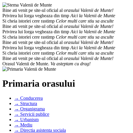
Bine ati venit pe site-ul oficial al
orasului Valenii de Munte!
Privirea lui Iorga vegheaza din timp
Aici la Valenii de Munte
Si cheia istoriei cere rastimp
Celor multi care stiu sa asculte
Bine ati venit pe site-ul oficial al
orasului Valenii de Munte!
Privirea lui Iorga vegheaza din timp
Aici la Valenii de Munte
Si cheia istoriei cere rastimp
Celor multi care stiu sa asculte
Bine ati venit pe site-ul oficial al
orasului Valenii de Munte!
Privirea lui Iorga vegheaza din timp
Aici la Valenii de Munte
Si cheia istoriei cere rastimp
Celor multi care stiu sa asculte
Bine ati venit pe site-ul oficial al
orasului Valenii de Munte!
Orasul Valenii de Munte.
Va asteptam cu drag!
Primaria orasului
→ Conducerea
→ Structura
→ Organigrama
→ Servicii publice
→ Urbanism
→ Mediu
→ Directia asistenta sociala