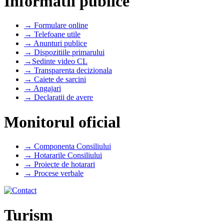
Informatii publice
→ Formulare online
→ Telefoane utile
→ Anunturi publice
→ Dispozitiile primarului
→Sedinte video CL
→ Transparenta decizionala
→ Caiete de sarcini
→ Angajari
→ Declaratii de avere
Monitorul oficial
→ Componenta Consiliului
→ Hotararile Consiliului
→ Proiecte de hotarari
→ Procese verbale
Turism