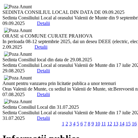
SEDINTA CONSILIUL LOCAL DIN DATA DE 09.09.2025
Sedinta Consiliului Local al orasului Valenii de Munte din 9 septembrie 
09.09.2025
Detalii
ORASE si COMUNE CURATE PRAHOVA
In perioada 08-12 septembrie 2025, dai un deseu DEEE (electric, electr
2.09.2025
Detalii
Sedinta Consiliul local din data de 29.08.2025
Sedinta Consiliului Local al orasului Valenii de Munte din 17 iulie 2025 
29.08.2025
Detalii
Anunt pentru vanzarea prin licitatie publica a unor terenuri
Oras Valenii de Munte, cu sediul in Valenii de Munte, str.Berevoesti 
07.08.2025
Detalii
Sedinta Consiliul Local din 31.07.2025
Sedinta Consiliului Local al orasului Valenii de Munte din 17 iulie 2025 
31.07.2025
Detalii
1
2
3
4
5
6
7
8
9
10
11
12
13
14
15
16