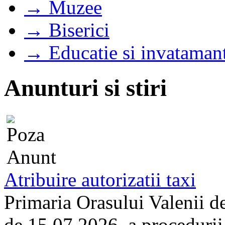
→ Muzee
→ Biserici
→ Educatie si invataman
Anunturi si stiri
Atribuire autorizatii taxi
Primaria Orasului Valenii d
de 15.07.2026, a procedurii d