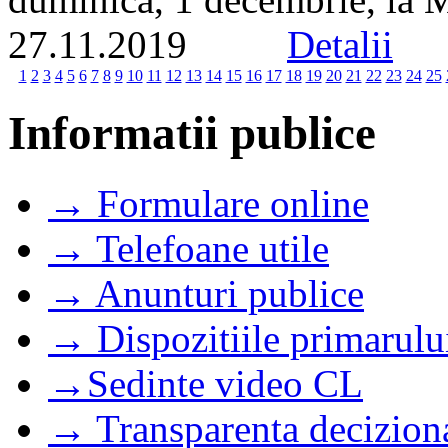
27.11.2019
Detalii
1
2
3
4
5
6
7
8
9
10
11
12
13
14
15
16
17
18
19
20
21
22
23
24
25
Informatii publice
→ Formulare online
→ Telefoane utile
→ Anunturi publice
→ Dispozitiile primarulu
→Sedinte video CL
→ Transparenta decizion