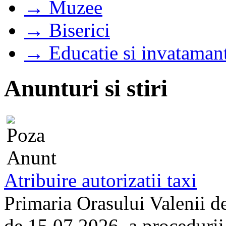
→ Muzee
→ Biserici
→ Educatie si invataman
Anunturi si stiri
Atribuire autorizatii taxi
Primaria Orasului Valenii d
de 15.07.2026, a procedurii d