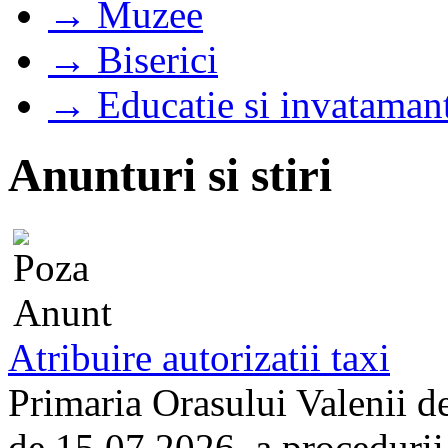
→ Muzee
→ Biserici
→ Educatie si invataman
Anunturi si stiri
Atribuire autorizatii taxi
Primaria Orasului Valenii d
de 15.07.2026, a procedurii d