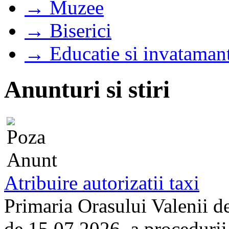
→ Muzee
→ Biserici
→ Educatie si invataman
Anunturi si stiri
Atribuire autorizatii taxi
Primaria Orasului Valenii d
de 15.07.2026, a procedurii d