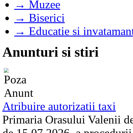
→ Muzee
→ Biserici
→ Educatie si invataman
Anunturi si stiri
Atribuire autorizatii taxi
Primaria Orasului Valenii d
de 15.07.2026, a procedurii d