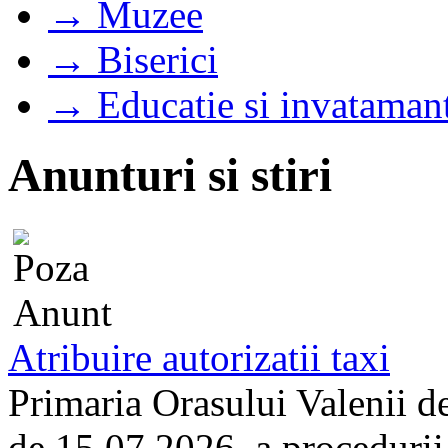
→ Muzee
→ Biserici
→ Educatie si invataman
Anunturi si stiri
Atribuire autorizatii taxi
Primaria Orasului Valenii d
de 15.07.2026, a procedurii d