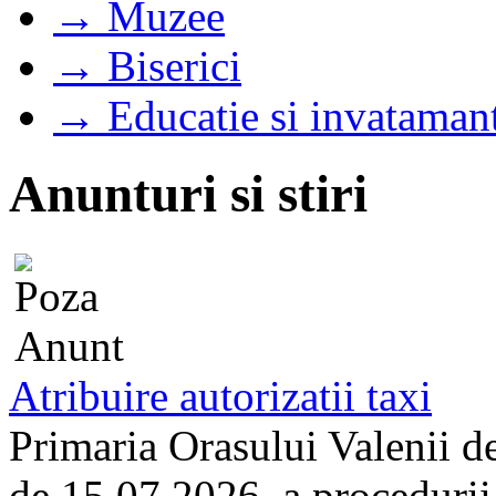
→ Muzee
→ Biserici
→ Educatie si invataman
Anunturi si stiri
Atribuire autorizatii taxi
Primaria Orasului Valenii d
de 15.07.2026, a procedurii d