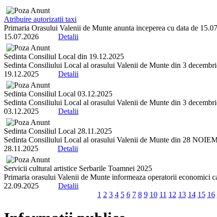
Atribuire autorizatii taxi
Primaria Orasului Valenii de Munte anunta inceperea cu data de 15.07.2
15.07.2026
Detalii
Sedinta Consiliul Local din 19.12.2025
Sedinta Consiliului Local al orasului Valenii de Munte din 3 decembrie 
19.12.2025
Detalii
Sedinta Consiliul Local 03.12.2025
Sedinta Consiliului Local al orasului Valenii de Munte din 3 decembrie 
03.12.2025
Detalii
Sedinta Consiliul Local 28.11.2025
Sedinta Consiliului Local al orasului Valenii de Munte din 28 NOIEMBR
28.11.2025
Detalii
Servicii cultural artistice Serbarile Toamnei 2025
Primaria orasului Valenii de Munte informeaza operatorii economici ca 
22.09.2025
Detalii
1
2
3
4
5
6
7
8
9
10
11
12
13
14
15
16