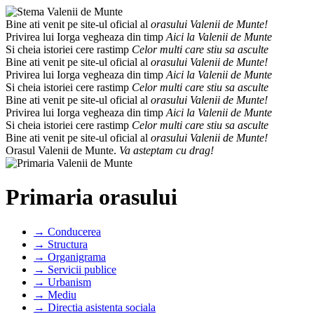
Bine ati venit pe site-ul oficial al
orasului Valenii de Munte!
Privirea lui Iorga vegheaza din timp
Aici la Valenii de Munte
Si cheia istoriei cere rastimp
Celor multi care stiu sa asculte
Bine ati venit pe site-ul oficial al
orasului Valenii de Munte!
Privirea lui Iorga vegheaza din timp
Aici la Valenii de Munte
Si cheia istoriei cere rastimp
Celor multi care stiu sa asculte
Bine ati venit pe site-ul oficial al
orasului Valenii de Munte!
Privirea lui Iorga vegheaza din timp
Aici la Valenii de Munte
Si cheia istoriei cere rastimp
Celor multi care stiu sa asculte
Bine ati venit pe site-ul oficial al
orasului Valenii de Munte!
Orasul Valenii de Munte.
Va asteptam cu drag!
Primaria orasului
→ Conducerea
→ Structura
→ Organigrama
→ Servicii publice
→ Urbanism
→ Mediu
→ Directia asistenta sociala