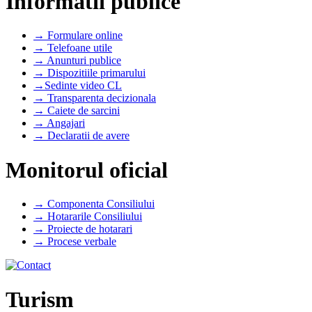
Informatii publice
→ Formulare online
→ Telefoane utile
→ Anunturi publice
→ Dispozitiile primarului
→Sedinte video CL
→ Transparenta decizionala
→ Caiete de sarcini
→ Angajari
→ Declaratii de avere
Monitorul oficial
→ Componenta Consiliului
→ Hotararile Consiliului
→ Proiecte de hotarari
→ Procese verbale
Turism