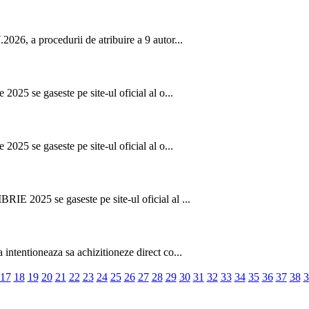
026, a procedurii de atribuire a 9 autor...
2025 se gaseste pe site-ul oficial al o...
2025 se gaseste pe site-ul oficial al o...
IE 2025 se gaseste pe site-ul oficial al ...
intentioneaza sa achizitioneze direct co...
17
18
19
20
21
22
23
24
25
26
27
28
29
30
31
32
33
34
35
36
37
38
3