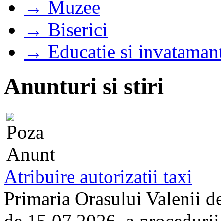
→ Muzee
→ Biserici
→ Educatie si invataman
Anunturi si stiri
Atribuire autorizatii taxi
Primaria Orasului Valenii d
de 15.07.2026, a procedurii d