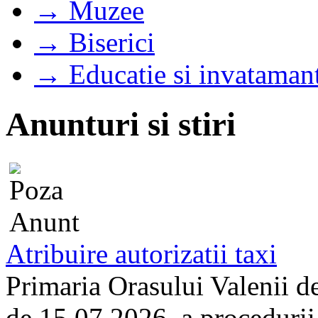
→ Muzee
→ Biserici
→ Educatie si invataman
Anunturi si stiri
Atribuire autorizatii taxi
Primaria Orasului Valenii d
de 15.07.2026, a procedurii d