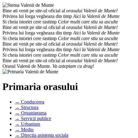
Bine ati venit pe site-ul oficial al
orasului Valenii de Munte!
Privirea lui Iorga vegheaza din timp
Aici la Valenii de Munte
Si cheia istoriei cere rastimp
Celor multi care stiu sa asculte
Bine ati venit pe site-ul oficial al
orasului Valenii de Munte!
Privirea lui Iorga vegheaza din timp
Aici la Valenii de Munte
Si cheia istoriei cere rastimp
Celor multi care stiu sa asculte
Bine ati venit pe site-ul oficial al
orasului Valenii de Munte!
Privirea lui Iorga vegheaza din timp
Aici la Valenii de Munte
Si cheia istoriei cere rastimp
Celor multi care stiu sa asculte
Bine ati venit pe site-ul oficial al
orasului Valenii de Munte!
Orasul Valenii de Munte.
Va asteptam cu drag!
Primaria orasului
→ Conducerea
→ Structura
→ Organigrama
→ Servicii publice
→ Urbanism
→ Mediu
→ Directia asistenta sociala