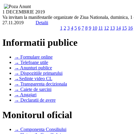
1 DECEMBRIE 2019
Va invitam la manifestarile organizate de Ziua Nationala, duminica, 1
27.11.2019
Detalii
1
2
3
4
5
6
7
8
9
10
11
12
13
14
15
16
Informatii publice
→ Formulare online
→ Telefoane utile
→ Anunturi publice
→ Dispozitiile primarului
→Sedinte video CL
→ Transparenta decizionala
→ Caiete de sarcini
→ Angajari
→ Declaratii de avere
Monitorul oficial
→ Componenta Consiliului