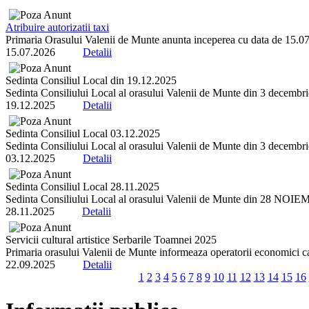
Atribuire autorizatii taxi
Primaria Orasului Valenii de Munte anunta inceperea cu data de 15.07.2
15.07.2026
Detalii
Sedinta Consiliul Local din 19.12.2025
Sedinta Consiliului Local al orasului Valenii de Munte din 3 decembrie 
19.12.2025
Detalii
Sedinta Consiliul Local 03.12.2025
Sedinta Consiliului Local al orasului Valenii de Munte din 3 decembrie 
03.12.2025
Detalii
Sedinta Consiliul Local 28.11.2025
Sedinta Consiliului Local al orasului Valenii de Munte din 28 NOIEMBR
28.11.2025
Detalii
Servicii cultural artistice Serbarile Toamnei 2025
Primaria orasului Valenii de Munte informeaza operatorii economici ca 
22.09.2025
Detalii
1
2
3
4
5
6
7
8
9
10
11
12
13
14
15
16