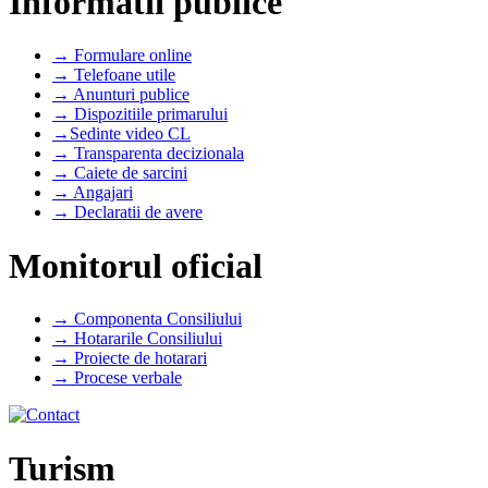
Informatii publice
→ Formulare online
→ Telefoane utile
→ Anunturi publice
→ Dispozitiile primarului
→Sedinte video CL
→ Transparenta decizionala
→ Caiete de sarcini
→ Angajari
→ Declaratii de avere
Monitorul oficial
→ Componenta Consiliului
→ Hotararile Consiliului
→ Proiecte de hotarari
→ Procese verbale
Turism