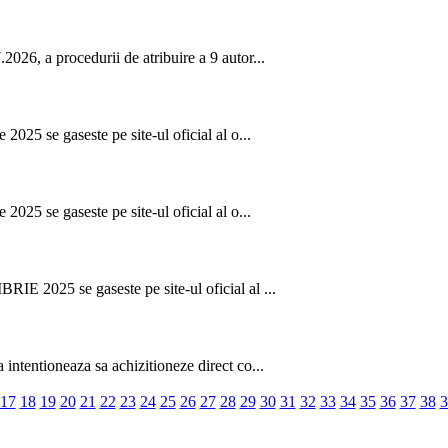
026, a procedurii de atribuire a 9 autor...
2025 se gaseste pe site-ul oficial al o...
2025 se gaseste pe site-ul oficial al o...
IE 2025 se gaseste pe site-ul oficial al ...
intentioneaza sa achizitioneze direct co...
17
18
19
20
21
22
23
24
25
26
27
28
29
30
31
32
33
34
35
36
37
38
3