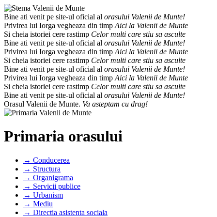
Bine ati venit pe site-ul oficial al
orasului Valenii de Munte!
Privirea lui Iorga vegheaza din timp
Aici la Valenii de Munte
Si cheia istoriei cere rastimp
Celor multi care stiu sa asculte
Bine ati venit pe site-ul oficial al
orasului Valenii de Munte!
Privirea lui Iorga vegheaza din timp
Aici la Valenii de Munte
Si cheia istoriei cere rastimp
Celor multi care stiu sa asculte
Bine ati venit pe site-ul oficial al
orasului Valenii de Munte!
Privirea lui Iorga vegheaza din timp
Aici la Valenii de Munte
Si cheia istoriei cere rastimp
Celor multi care stiu sa asculte
Bine ati venit pe site-ul oficial al
orasului Valenii de Munte!
Orasul Valenii de Munte.
Va asteptam cu drag!
Primaria orasului
→ Conducerea
→ Structura
→ Organigrama
→ Servicii publice
→ Urbanism
→ Mediu
→ Directia asistenta sociala