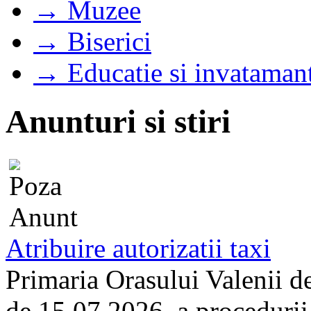
→ Muzee
→ Biserici
→ Educatie si invataman
Anunturi si stiri
Atribuire autorizatii taxi
Primaria Orasului Valenii d
de 15.07.2026, a procedurii d