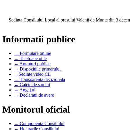
Sedinta Consiliului Local al orasului Valenii de Munte din 3 dece
Informatii publice
→ Formulare online
→ Telefoane utile
→ Anunturi publice
→ Dispozitiile primarului
→Sedinte video CL
→ Transparenta decizionala
→ Caiete de sarcini
→ Angajari
→ Declaratii de avere
Monitorul oficial
→ Componenta Consiliului
→ Hotararile Consiliului