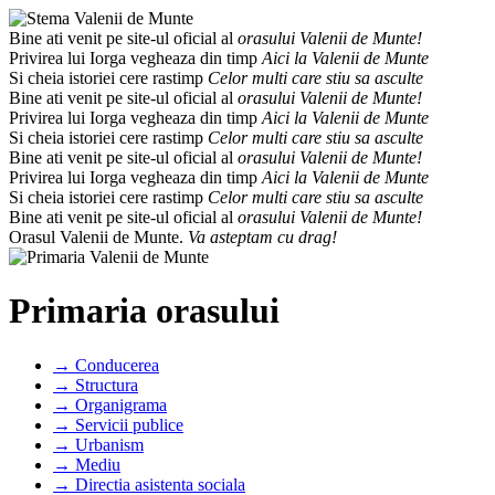
Bine ati venit pe site-ul oficial al
orasului Valenii de Munte!
Privirea lui Iorga vegheaza din timp
Aici la Valenii de Munte
Si cheia istoriei cere rastimp
Celor multi care stiu sa asculte
Bine ati venit pe site-ul oficial al
orasului Valenii de Munte!
Privirea lui Iorga vegheaza din timp
Aici la Valenii de Munte
Si cheia istoriei cere rastimp
Celor multi care stiu sa asculte
Bine ati venit pe site-ul oficial al
orasului Valenii de Munte!
Privirea lui Iorga vegheaza din timp
Aici la Valenii de Munte
Si cheia istoriei cere rastimp
Celor multi care stiu sa asculte
Bine ati venit pe site-ul oficial al
orasului Valenii de Munte!
Orasul Valenii de Munte.
Va asteptam cu drag!
Primaria orasului
→ Conducerea
→ Structura
→ Organigrama
→ Servicii publice
→ Urbanism
→ Mediu
→ Directia asistenta sociala