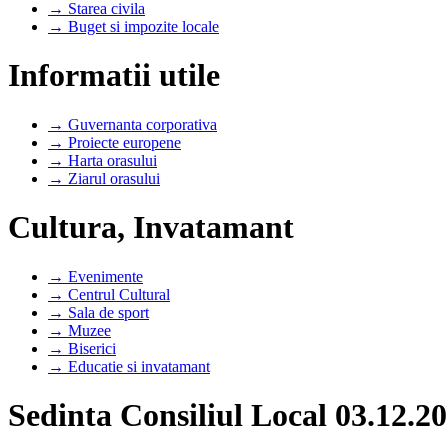
→ Starea civila
→ Buget si impozite locale
Informatii utile
→ Guvernanta corporativa
→ Proiecte europene
→ Harta orasului
→ Ziarul orasului
Cultura, Invatamant
→ Evenimente
→ Centrul Cultural
→ Sala de sport
→ Muzee
→ Biserici
→ Educatie si invatamant
Sedinta Consiliul Local 03.12.2