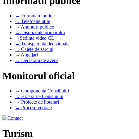
Informatii publice
→ Formulare online
→ Telefoane utile
→ Anunturi publice
→ Dispozitiile primarului
→Sedinte video CL
→ Transparenta decizionala
→ Caiete de sarcini
→ Angajari
→ Declaratii de avere
Monitorul oficial
→ Componenta Consiliului
→ Hotararile Consiliului
→ Proiecte de hotarari
→ Procese verbale
Turism