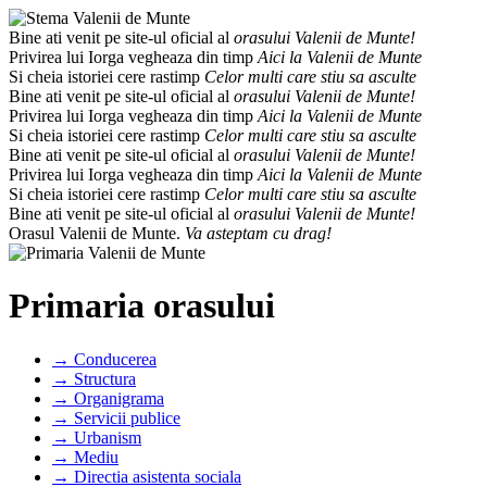
Bine ati venit pe site-ul oficial al
orasului Valenii de Munte!
Privirea lui Iorga vegheaza din timp
Aici la Valenii de Munte
Si cheia istoriei cere rastimp
Celor multi care stiu sa asculte
Bine ati venit pe site-ul oficial al
orasului Valenii de Munte!
Privirea lui Iorga vegheaza din timp
Aici la Valenii de Munte
Si cheia istoriei cere rastimp
Celor multi care stiu sa asculte
Bine ati venit pe site-ul oficial al
orasului Valenii de Munte!
Privirea lui Iorga vegheaza din timp
Aici la Valenii de Munte
Si cheia istoriei cere rastimp
Celor multi care stiu sa asculte
Bine ati venit pe site-ul oficial al
orasului Valenii de Munte!
Orasul Valenii de Munte.
Va asteptam cu drag!
Primaria orasului
→ Conducerea
→ Structura
→ Organigrama
→ Servicii publice
→ Urbanism
→ Mediu
→ Directia asistenta sociala