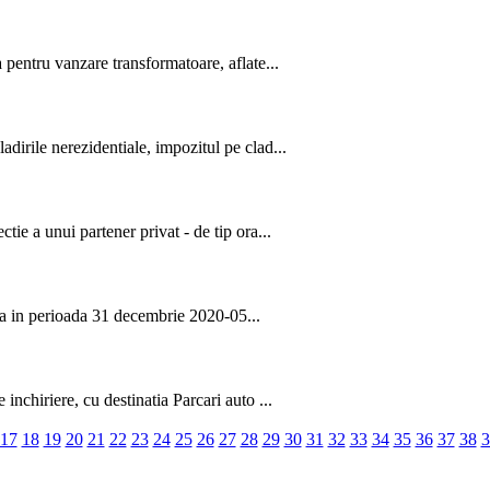
 pentru vanzare transformatoare, aflate...
dirile nerezidentiale, impozitul pe clad...
ie a unui partener privat - de tip ora...
 ca in perioada 31 decembrie 2020-05...
nchiriere, cu destinatia Parcari auto ...
17
18
19
20
21
22
23
24
25
26
27
28
29
30
31
32
33
34
35
36
37
38
3