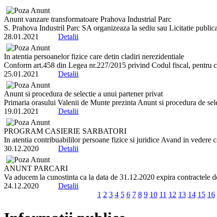
Anunt vanzare transformatoare Prahova Industrial Parc
S. Prahova Industril Parc SA organizeaza la sediu sau Licitatie publica
28.01.2021
Detalii
In atentia persoanelor fizice care detin cladiri nerezidentiale
Conform art.458 din Legea nr.227/2015 privind Codul fiscal, pentru cla
25.01.2021
Detalii
Anunt si procedura de selectie a unui partener privat
Primaria orasului Valenii de Munte prezinta Anunt si procedura de select
19.01.2021
Detalii
PROGRAM CASIERIE SARBATORI
In atentia contribuabililor persoane fizice si juridice Avand in vedere
30.12.2020
Detalii
ANUNT PARCARI
Va aducem la cunostinta ca la data de 31.12.2020 expira contractele de i
24.12.2020
Detalii
1
2
3
4
5
6
7
8
9
10
11
12
13
14
15
16