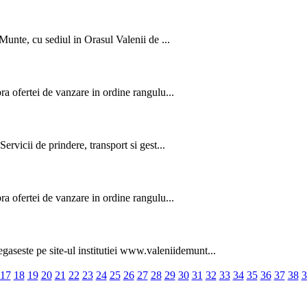
Munte, cu sediul in Orasul Valenii de ...
ra ofertei de vanzare in ordine rangulu...
rvicii de prindere, transport si gest...
ra ofertei de vanzare in ordine rangulu...
ste pe site-ul institutiei www.valeniidemunt...
17
18
19
20
21
22
23
24
25
26
27
28
29
30
31
32
33
34
35
36
37
38
3