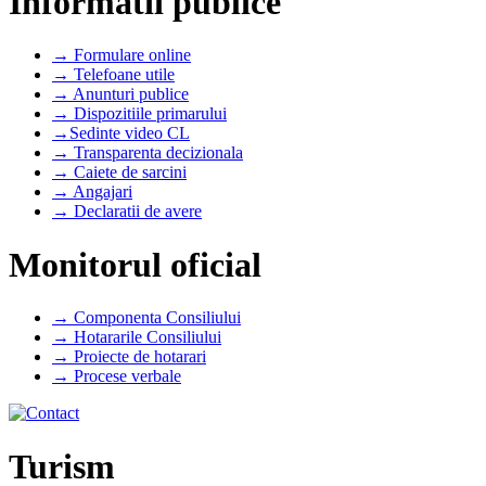
Informatii publice
→ Formulare online
→ Telefoane utile
→ Anunturi publice
→ Dispozitiile primarului
→Sedinte video CL
→ Transparenta decizionala
→ Caiete de sarcini
→ Angajari
→ Declaratii de avere
Monitorul oficial
→ Componenta Consiliului
→ Hotararile Consiliului
→ Proiecte de hotarari
→ Procese verbale
Turism