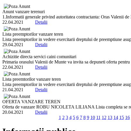
Anunt vanzare terenuri
1.Informatii generale privind autoritatea contractanta: Oras Valenii de 
22.04.2021
Detalii
Lista preemptorilor vanzare teren
Lista preemptorilor in vedere exercitarii dreptului de preemptiune asup
29.04.2021
Detalii
Achizitie directa servici caini comunitari
Primaria orasului Valenii de Munte va invita sa depuneti oferta pentru Se
22.04.2021
Detalii
Lista preemtorilor vanzare teren
Lista preemptorilor in vedere exercitarii dreptului de preemptiune asup
21.04.2021
Detalii
OFERTA VANZARE TEREN
Oferta de vanzare ROBU NICOLETA LILIANA Lista completa se regase
20.04.2021
Detalii
1
2
3
4
5
6
7
8
9
10
11
12
13
14
15
16