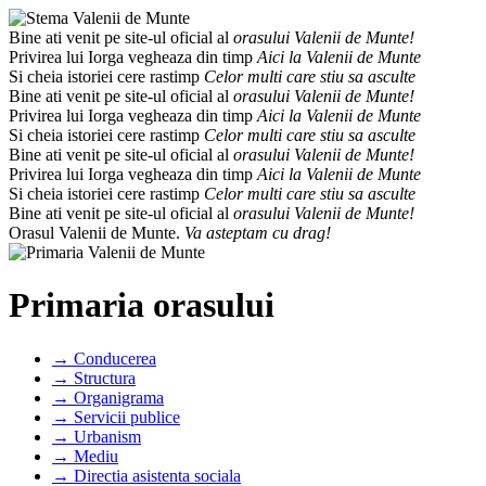
Bine ati venit pe site-ul oficial al
orasului Valenii de Munte!
Privirea lui Iorga vegheaza din timp
Aici la Valenii de Munte
Si cheia istoriei cere rastimp
Celor multi care stiu sa asculte
Bine ati venit pe site-ul oficial al
orasului Valenii de Munte!
Privirea lui Iorga vegheaza din timp
Aici la Valenii de Munte
Si cheia istoriei cere rastimp
Celor multi care stiu sa asculte
Bine ati venit pe site-ul oficial al
orasului Valenii de Munte!
Privirea lui Iorga vegheaza din timp
Aici la Valenii de Munte
Si cheia istoriei cere rastimp
Celor multi care stiu sa asculte
Bine ati venit pe site-ul oficial al
orasului Valenii de Munte!
Orasul Valenii de Munte.
Va asteptam cu drag!
Primaria orasului
→ Conducerea
→ Structura
→ Organigrama
→ Servicii publice
→ Urbanism
→ Mediu
→ Directia asistenta sociala