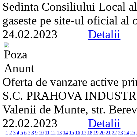
Sedinta Consiliului Local a
gaseste pe site-ul oficial al
24.02.2023
Detalii
Oferta de vanzare active pri
S.C. PRAHOVA INDUSTRIAL
Valenii de Munte, str. Berevo
22.02.2023
Detalii
1
2
3
4
5
6
7
8
9
10
11
12
13
14
15
16
17
18
19
20
21
22
23
24
25