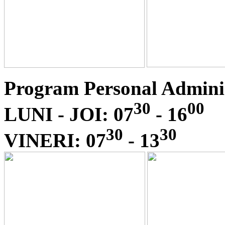
Program Personal Adminis
30
00
LUNI - JOI: 07
- 16
30
30
VINERI: 07
- 13