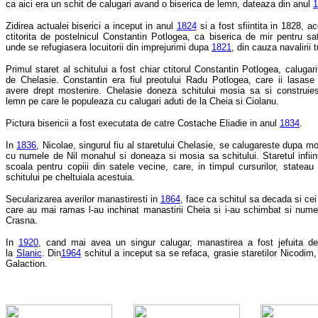
ca aici era un schit de calugari avand o biserica de lemn, dateaza din anul
1
Zidirea actualei biserici a inceput in anul
1824
si a fost sfiintita in 1828, a
ctitorita de postelnicul Constantin Potlogea, ca biserica de mir pentru sat
unde se refugiasera locuitorii din imprejurimi dupa
1821
, din cauza navalirii t
Primul staret al schitului a fost chiar ctitorul Constantin Potlogea, caluga
de Chelasie. Constantin era fiul preotului Radu Potlogea, care ii lasas
avere drept mostenire. Chelasie doneza schitului mosia sa si construiest
lemn pe care le populeaza cu calugari aduti de la Cheia si Ciolanu.
Pictura bisericii a fost executata de catre Costache Eliadie in anul
1834
.
In
1836
, Nicolae, singurul fiu al staretului Chelasie, se calugareste dupa mo
cu numele de Nil monahul si doneaza si mosia sa schitului. Staretul infiin
scoala pentru copiii din satele vecine, care, in timpul cursurilor, stateau 
schitului pe cheltuiala acestuia.
Secularizarea averilor manastiresti in
1864
, face ca schitul sa decada si cei
care au mai ramas l-au inchinat manastirii Cheia si i-au schimbat si numel
Crasna.
In
1920
, cand mai avea un singur calugar, manastirea a fost jefuita d
la
Slanic
. Din
1964
schitul a inceput sa se refaca, grasie staretilor Nicodim
Galaction.