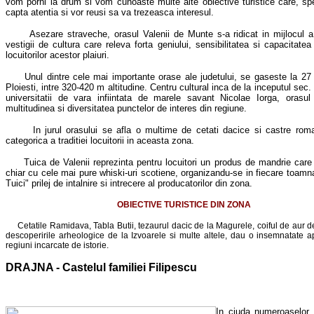
vom porni la drum si vom cunoaste multe alte obiective turistice care, s
capta atentia si vor reusi sa va trezeasca interesul.
Asezare straveche, orasul Valenii de Munte s-a ridicat in mijlocul 
vestigii de cultura care releva forta geniului, sensibilitatea si capacitate
locuitorilor acestor plaiuri.
Unul dintre cele mai importante orase ale judetului, se gaseste la 27
Ploiesti, intre 320-420 m altitudine. Centru cultural inca de la inceputul sec.
universitatii de vara infiintata de marele savant Nicolae Iorga, orasul
multitudinea si diversitatea punctelor de interes din regiune.
In jurul orasului se afla o multime de cetati dacice si castre rom
categorica a traditiei locuitorii in aceasta zona.
Tuica de Valenii reprezinta pentru locuitori un produs de mandrie care
chiar cu cele mai pure whiski-uri scotiene, organizandu-se in fiecare toamna
Tuici" prilej de intalnire si intrecere al producatorilor din zona.
OBIECTIVE TURISTICE DIN ZONA
Cetatile Ramidava, Tabla Butii, tezaurul dacic de la Magurele, coiful de aur de
descoperirile arheologice de la Izvoarele si multe altele, dau o insemnatate a
regiuni incarcate de istorie.
DRAJNA - Castelul familiei Filipescu
In ciuda numeroaselor d