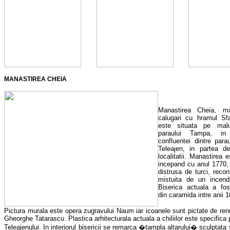
MANASTIREA CHEIA
Manastirea Cheia, ma
calugari cu hramul Sf
este situata pe malu
paraului Tampa, in 
confluentei dintre par
Teleajen, in partea d
localitatii. Manastirea 
incepand cu anul 1770,
distrusa de turci, recon
mistuita de un incend
Biserica actuala a fos
din caramida intre anii 
Pictura murala este opera zugravului Naum iar icoanele sunt pictate de renu
Gheorghe Tatarascu. Plastica arhitecturala actuala a chiliilor este specifica
Teleajenului. In interiorul bisericii se remarca �tampla altarului� sculptata 