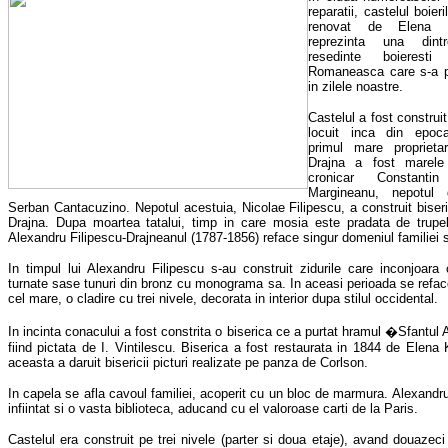
reparatii, castelul boieri
renovat de Elena K
reprezinta una dintr
resedinte boierest
Romaneasca care s-a p
in zilele noastre.
Castelul a fost construi
locuit inca din epoca
primul mare proprieta
Drajna a fost marele
cronicar Constantin 
Margineanu, nepotul d
Serban Cantacuzino. Nepotul acestuia, Nicolae Filipescu, a construit biseri
Drajna. Dupa moartea tatalui, timp in care mosia este pradata de trupe
Alexandru Filipescu-Drajneanul (1787-1856) reface singur domeniul familiei s
In timpul lui Alexandru Filipescu s-au construit zidurile care inconjoara c
turnate sase tunuri din bronz cu monograma sa. In aceasi perioada se refac
cel mare, o cladire cu trei nivele, decorata in interior dupa stilul occidental.
In incinta conacului a fost constrita o biserica ce a purtat hramul �Sfantul
fiind pictata de I. Vintilescu. Biserica a fost restaurata in 1844 de Elena 
aceasta a daruit bisericii picturi realizate pe panza de Corlson.
In capela se afla cavoul familiei, acoperit cu un bloc de marmura. Alexandru
infiintat si o vasta biblioteca, aducand cu el valoroase carti de la Paris.
Castelul era construit pe trei nivele (parter si doua etaje), avand douazeci