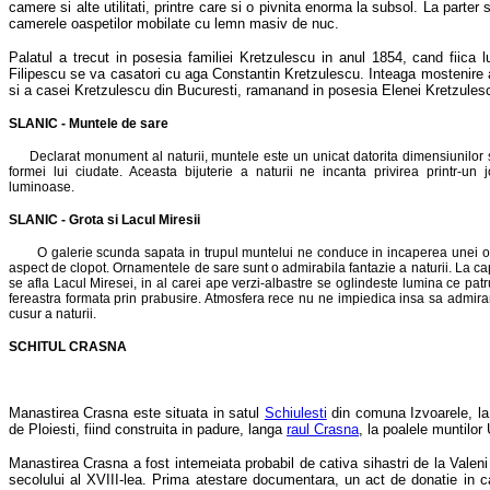
camere si alte utilitati, printre care si o pivnita enorma la subsol. La parter
camerele oaspetilor mobilate cu lemn masiv de nuc.
Palatul a trecut in posesia familiei Kretzulescu in anul 1854, cand fiica l
Filipescu se va casatori cu aga Constantin Kretzulescu. Inteaga mostenire 
si a casei Kretzulescu din Bucuresti, ramanand in posesia Elenei Kretzules
SLANIC - Muntele de sare
Declarat monument al naturii, muntele este un unicat datorita dimensiunilor s
formei lui ciudate. Aceasta bijuterie a naturii ne incanta privirea printr-un 
luminoase.
SLANIC - Grota si Lacul Miresii
O galerie scunda sapata in trupul muntelui ne conduce in incaperea unei o
aspect de clopot. Ornamentele de sare sunt o admirabila fantazie a naturii. La cap
se afla Lacul Miresei, in al carei ape verzi-albastre se oglindeste lumina ce patr
fereastra formata prin prabusire. Atmosfera rece nu ne impiedica insa sa admir
cusur a naturii.
SCHITUL CRASNA
Manastirea Crasna este situata in satul
Schiulesti
din comuna Izvoarele, l
de Ploiesti, fiind construita in padure, langa
raul Crasna
, la poalele muntilor
Manastirea Crasna a fost intemeiata probabil de cativa sihastri de la Valeni
secolului al XVIII-lea. Prima atestare documentara, un act de donatie in c