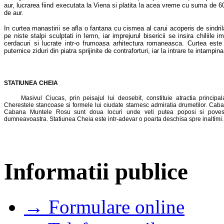
aur, lucrarea fiind executata la Viena si platita la acea vreme cu suma de 6
de aur.
In curtea manastirii se afla o fantana cu cismea al carui acoperis de sindril
pe niste stalpi sculptati in lemn, iar imprejurul bisericii se insira chiliile 
cerdacuri si lucrate intr-o frumoasa arhitectura romaneasca. Curtea este 
puternice ziduri din piatra sprijinite de contraforturi, iar la intrare te intampin
STATIUNEA CHEIA
Masivul Ciucas, prin peisajul lui deosebit, constituie atractia principala
Cherestele stancoase si formele lui ciudate starnesc admiratia drumetilor. Cab
Cabana Muntele Rosu sunt doua locuri unde veti putea poposi si povesti
dumneavoastra. Statiunea Cheia este intr-adevar o poarta deschisa spre inaltimi.
Informatii publice
→ Formulare online