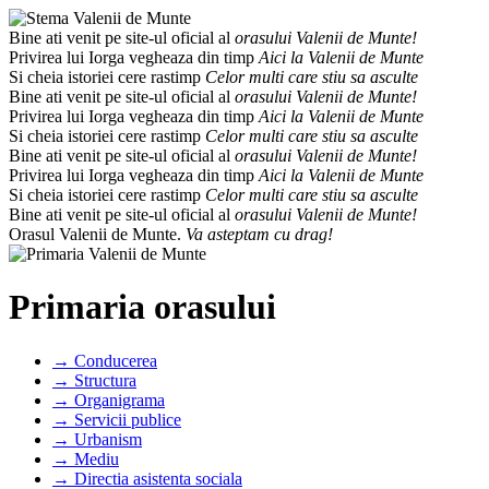
Bine ati venit pe site-ul oficial al
orasului Valenii de Munte!
Privirea lui Iorga vegheaza din timp
Aici la Valenii de Munte
Si cheia istoriei cere rastimp
Celor multi care stiu sa asculte
Bine ati venit pe site-ul oficial al
orasului Valenii de Munte!
Privirea lui Iorga vegheaza din timp
Aici la Valenii de Munte
Si cheia istoriei cere rastimp
Celor multi care stiu sa asculte
Bine ati venit pe site-ul oficial al
orasului Valenii de Munte!
Privirea lui Iorga vegheaza din timp
Aici la Valenii de Munte
Si cheia istoriei cere rastimp
Celor multi care stiu sa asculte
Bine ati venit pe site-ul oficial al
orasului Valenii de Munte!
Orasul Valenii de Munte.
Va asteptam cu drag!
Primaria orasului
→ Conducerea
→ Structura
→ Organigrama
→ Servicii publice
→ Urbanism
→ Mediu
→ Directia asistenta sociala