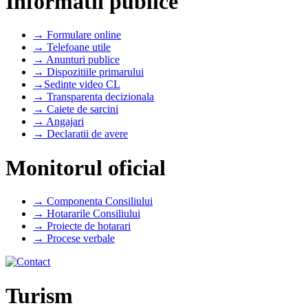
Informatii publice
→ Formulare online
→ Telefoane utile
→ Anunturi publice
→ Dispozitiile primarului
→Sedinte video CL
→ Transparenta decizionala
→ Caiete de sarcini
→ Angajari
→ Declaratii de avere
Monitorul oficial
→ Componenta Consiliului
→ Hotararile Consiliului
→ Proiecte de hotarari
→ Procese verbale
Turism