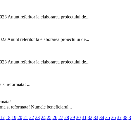
t referitor la elaborarea proiectului de...
t referitor la elaborarea proiectului de...
t referitor la elaborarea proiectului de...
reformata! ...
rmata!
 si reformata! Numele beneficiarul...
17
18
19
20
21
22
23
24
25
26
27
28
29
30
31
32
33
34
35
36
37
38
3