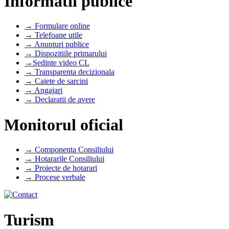
Informatii publice
→ Formulare online
→ Telefoane utile
→ Anunturi publice
→ Dispozitiile primarului
→Sedinte video CL
→ Transparenta decizionala
→ Caiete de sarcini
→ Angajari
→ Declaratii de avere
Monitorul oficial
→ Componenta Consiliului
→ Hotararile Consiliului
→ Proiecte de hotarari
→ Procese verbale
Turism