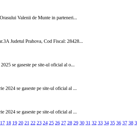
Orasului Valenii de Munte in parteneri...
 nr.3A Judetul Prahova, Cod Fiscal: 28428...
025 se gaseste pe site-ul oficial al o...
 2024 se gaseste pe site-ul oficial al ...
 2024 se gaseste pe site-ul oficial al ...
17
18
19
20
21
22
23
24
25
26
27
28
29
30
31
32
33
34
35
36
37
38
3