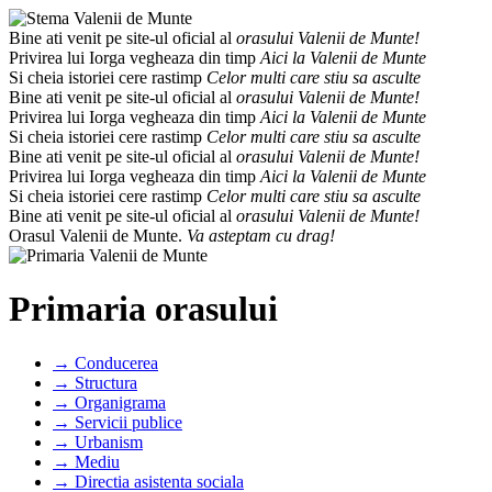
Bine ati venit pe site-ul oficial al
orasului Valenii de Munte!
Privirea lui Iorga vegheaza din timp
Aici la Valenii de Munte
Si cheia istoriei cere rastimp
Celor multi care stiu sa asculte
Bine ati venit pe site-ul oficial al
orasului Valenii de Munte!
Privirea lui Iorga vegheaza din timp
Aici la Valenii de Munte
Si cheia istoriei cere rastimp
Celor multi care stiu sa asculte
Bine ati venit pe site-ul oficial al
orasului Valenii de Munte!
Privirea lui Iorga vegheaza din timp
Aici la Valenii de Munte
Si cheia istoriei cere rastimp
Celor multi care stiu sa asculte
Bine ati venit pe site-ul oficial al
orasului Valenii de Munte!
Orasul Valenii de Munte.
Va asteptam cu drag!
Primaria orasului
→ Conducerea
→ Structura
→ Organigrama
→ Servicii publice
→ Urbanism
→ Mediu
→ Directia asistenta sociala