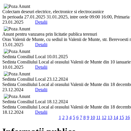
Colectam deseuri electrice, electronice si electrocasnice
In perioada 27.01.2025 31.01.2025, intre orele 09:00 16:00, Primaria 
23.01.2025
Detalii
Anunt pentru vanzarea prin licitatie publica terenuri
Oras Valenii de Munte, cu sediul in Valenii de Munte, str. Berevoesti
15.01.2025
Detalii
Sedinta Consiliul Local 10.01.2025
Sedinta Consiliului Local al orasului Valenii de Munte din 10 ianuarie 2
10.01.2025
Detalii
Sedinta Consiliul Local 23.12.2024
Sedinta Consiliului Local al orasului Valenii de Munte din 18 decembrie
23.12.2024
Detalii
Sedinta Consiliul Local 18.12.2024
Sedinta Consiliului Local al orasului Valenii de Munte din 18 decembrie
18.12.2024
Detalii
1
2
3
4
5
6
7
8
9
10
11
12
13
14
15
16