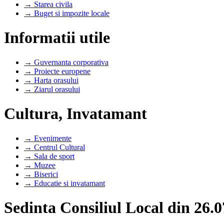
→ Starea civila
→ Buget si impozite locale
Informatii utile
→ Guvernanta corporativa
→ Proiecte europene
→ Harta orasului
→ Ziarul orasului
Cultura, Invatamant
→ Evenimente
→ Centrul Cultural
→ Sala de sport
→ Muzee
→ Biserici
→ Educatie si invatamant
Sedinta Consiliul Local din 26.