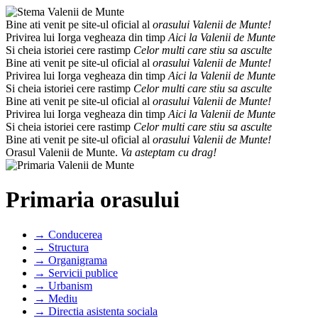
Bine ati venit pe site-ul oficial al
orasului Valenii de Munte!
Privirea lui Iorga vegheaza din timp
Aici la Valenii de Munte
Si cheia istoriei cere rastimp
Celor multi care stiu sa asculte
Bine ati venit pe site-ul oficial al
orasului Valenii de Munte!
Privirea lui Iorga vegheaza din timp
Aici la Valenii de Munte
Si cheia istoriei cere rastimp
Celor multi care stiu sa asculte
Bine ati venit pe site-ul oficial al
orasului Valenii de Munte!
Privirea lui Iorga vegheaza din timp
Aici la Valenii de Munte
Si cheia istoriei cere rastimp
Celor multi care stiu sa asculte
Bine ati venit pe site-ul oficial al
orasului Valenii de Munte!
Orasul Valenii de Munte.
Va asteptam cu drag!
Primaria orasului
→ Conducerea
→ Structura
→ Organigrama
→ Servicii publice
→ Urbanism
→ Mediu
→ Directia asistenta sociala