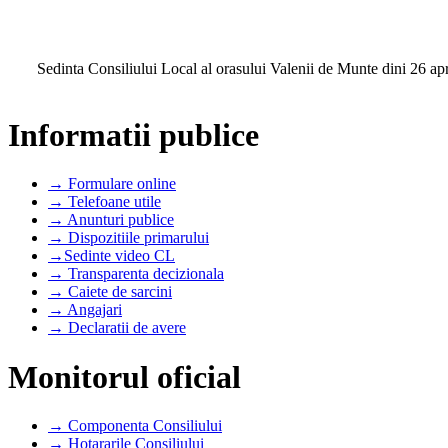
Sedinta Consiliului Local al orasului Valenii de Munte dini 26 ap
Informatii publice
→ Formulare online
→ Telefoane utile
→ Anunturi publice
→ Dispozitiile primarului
→Sedinte video CL
→ Transparenta decizionala
→ Caiete de sarcini
→ Angajari
→ Declaratii de avere
Monitorul oficial
→ Componenta Consiliului
→ Hotararile Consiliului