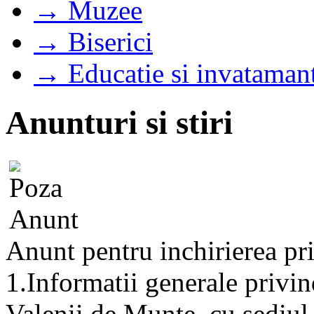
→ Muzee
→ Biserici
→ Educatie si invataman
Anunturi si stiri
Anunt pentru inchirierea prin
1.Informatii generale privin
Valenii de Munte, cu sediul 