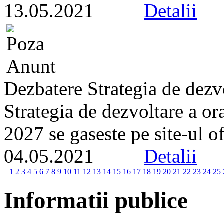
13.05.2021
Detalii
Dezbatere Strategia de dezv
Strategia de dezvoltare a o
2027 se gaseste pe site-ul of
04.05.2021
Detalii
1
2
3
4
5
6
7
8
9
10
11
12
13
14
15
16
17
18
19
20
21
22
23
24
25
Informatii publice